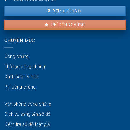
thuận
lợi
XEM ĐƯỜNG ĐI
PHÍ CÔNG CHỨNG
CHUYÊN MỤC
Công chứng
Thủ tục công chứng
Danh sách VPCC
Phí công chứng
Văn phòng công chứng
Dịch vụ sang tên sổ đỏ
Kiểm tra sổ đỏ thật giả