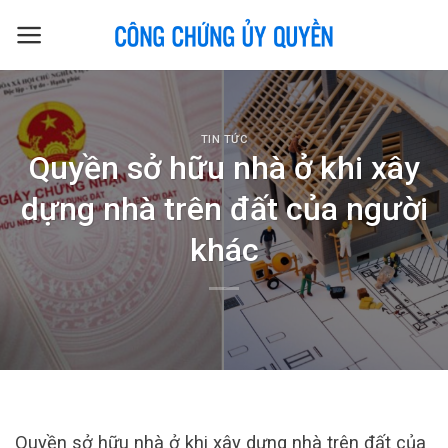
Skip
to
content
TIN TỨC
Quyền sở hữu nhà ở khi xây
dựng nhà trên đất của người
khác
Quyền sở hữu nhà ở khi xây dựng nhà trên đất của