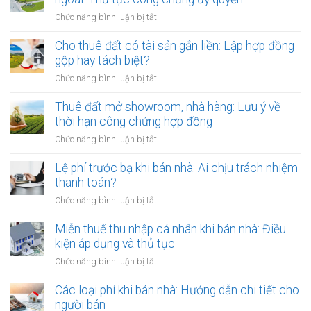
nhưng
ở
Chức năng bình luận bị tắt
chủ
Thuê
đất
đất
Cho thuê đất có tài sản gắn liền: Lập hợp đồng
đột
của
gộp hay tách biệt?
ngột
người
qua
ở
Chức năng bình luận bị tắt
Việt
đời:
Cho
Nam
Hợp
thuê
Thuê đất mở showroom, nhà hàng: Lưu ý về
định
đồng
đất
thời hạn công chứng hợp đồng
cư
công
có
ở
ở
Chức năng bình luận bị tắt
chứng
tài
nước
Thuê
có
sản
ngoài:
đất
Lệ phí trước bạ khi bán nhà: Ai chịu trách nhiệm
còn
gắn
Thủ
mở
hiệu
thanh toán?
liền:
tục
showroom,
lực?
Lập
ở
Chức năng bình luận bị tắt
công
nhà
hợp
Lệ
chứng
hàng:
đồng
phí
Miễn thuế thu nhập cá nhân khi bán nhà: Điều
ủy
Lưu
gộp
trước
quyền
kiện áp dụng và thủ tục
ý
hay
bạ
về
ở
Chức năng bình luận bị tắt
tách
khi
thời
Miễn
biệt?
bán
hạn
thuế
Các loại phí khi bán nhà: Hướng dẫn chi tiết cho
nhà:
công
thu
người bán
Ai
chứng