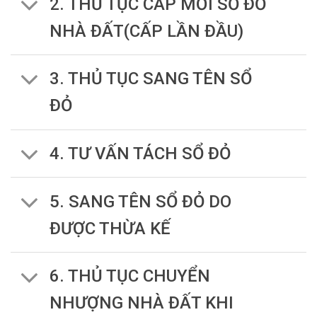
2. THỦ TỤC CẤP MỚI SỔ ĐỎ
NHÀ ĐẤT(CẤP LẦN ĐẦU)
3. THỦ TỤC SANG TÊN SỔ
ĐỎ
4. TƯ VẤN TÁCH SỔ ĐỎ
5. SANG TÊN SỔ ĐỎ DO
ĐƯỢC THỪA KẾ
6. THỦ TỤC CHUYỂN
NHƯỢNG NHÀ ĐẤT KHI