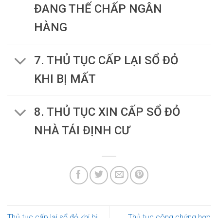
ĐANG THẾ CHẤP NGÂN
HÀNG
7. THỦ TỤC CẤP LẠI SỔ ĐỎ
KHI BỊ MẤT
8. THỦ TỤC XIN CẤP SỔ ĐỎ
NHÀ TÁI ĐỊNH CƯ
Thủ tục cấp lại sổ đỏ khi bị
Thủ tục công chứng hợp