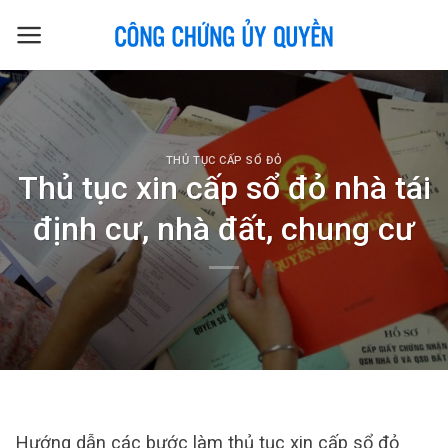
Skip
to
content
THỦ TỤC CẤP SỔ ĐỎ
Thủ tục xin cấp sổ đỏ nhà tái
định cư, nhà đất, chung cư
Hướng dẫn các bước làm thủ tục xin cấp sổ đỏ