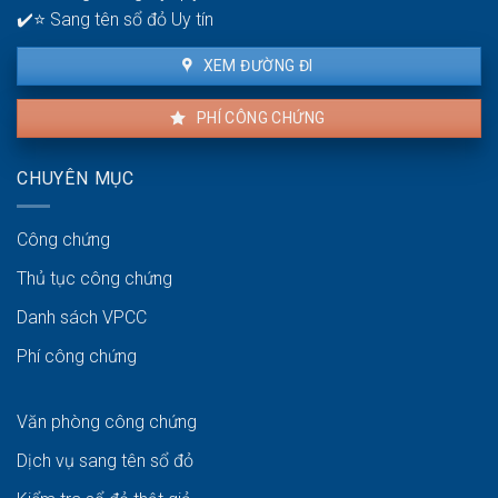
dịch
✔️⭐ Sang tên sổ đỏ Uy tín
thuận
lợi
XEM ĐƯỜNG ĐI
PHÍ CÔNG CHỨNG
CHUYÊN MỤC
Công chứng
Thủ tục công chứng
Danh sách VPCC
Phí công chứng
Văn phòng công chứng
Dịch vụ sang tên sổ đỏ