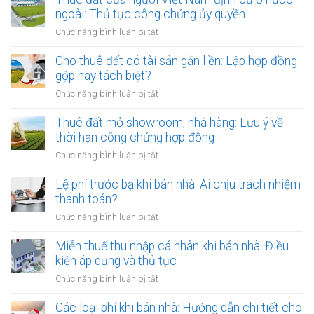
đất
ngoài: Thủ tục công chứng ủy quyền
nhưng
ở
Chức năng bình luận bị tắt
chủ
Thuê
đất
đất
Cho thuê đất có tài sản gắn liền: Lập hợp đồng
đột
của
gộp hay tách biệt?
ngột
người
qua
ở
Chức năng bình luận bị tắt
Việt
đời:
Cho
Nam
Hợp
thuê
Thuê đất mở showroom, nhà hàng: Lưu ý về
định
đồng
đất
thời hạn công chứng hợp đồng
cư
công
có
ở
ở
Chức năng bình luận bị tắt
chứng
tài
nước
Thuê
có
sản
ngoài:
đất
Lệ phí trước bạ khi bán nhà: Ai chịu trách nhiệm
còn
gắn
Thủ
mở
hiệu
thanh toán?
liền:
tục
showroom,
lực?
Lập
ở
Chức năng bình luận bị tắt
công
nhà
hợp
Lệ
chứng
hàng:
đồng
phí
Miễn thuế thu nhập cá nhân khi bán nhà: Điều
ủy
Lưu
gộp
trước
quyền
kiện áp dụng và thủ tục
ý
hay
bạ
về
ở
Chức năng bình luận bị tắt
tách
khi
thời
Miễn
biệt?
bán
hạn
thuế
Các loại phí khi bán nhà: Hướng dẫn chi tiết cho
nhà: