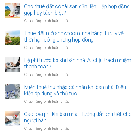
đất
đất
Cho thuê đất có tài sản gắn liền: Lập hợp đồng
đột
của
gộp hay tách biệt?
ngột
người
qua
ở
Chức năng bình luận bị tắt
Việt
đời:
Cho
Nam
Hợp
thuê
Thuê đất mở showroom, nhà hàng: Lưu ý về
định
đồng
đất
thời hạn công chứng hợp đồng
cư
công
có
ở
ở
Chức năng bình luận bị tắt
chứng
tài
nước
Thuê
có
sản
ngoài:
đất
Lệ phí trước bạ khi bán nhà: Ai chịu trách nhiệm
còn
gắn
Thủ
mở
hiệu
thanh toán?
liền:
tục
showroom,
lực?
Lập
ở
Chức năng bình luận bị tắt
công
nhà
hợp
Lệ
chứng
hàng:
đồng
phí
Miễn thuế thu nhập cá nhân khi bán nhà: Điều
ủy
Lưu
gộp
trước
quyền
kiện áp dụng và thủ tục
ý
hay
bạ
về
ở
Chức năng bình luận bị tắt
tách
khi
thời
Miễn
biệt?
bán
hạn
thuế
Các loại phí khi bán nhà: Hướng dẫn chi tiết cho
nhà:
công
thu
người bán
Ai
chứng
nhập
chịu
ở
Chức năng bình luận bị tắt
hợp
cá
trách
Các
đồng
nhân