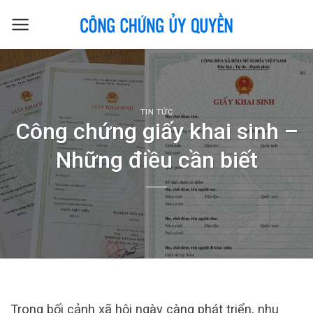
Skip
to
content
TIN TỨC
Công chứng giấy khai sinh –
Những điều cần biết
Trong bối cảnh xã hội ngày càng phát triển, nhu