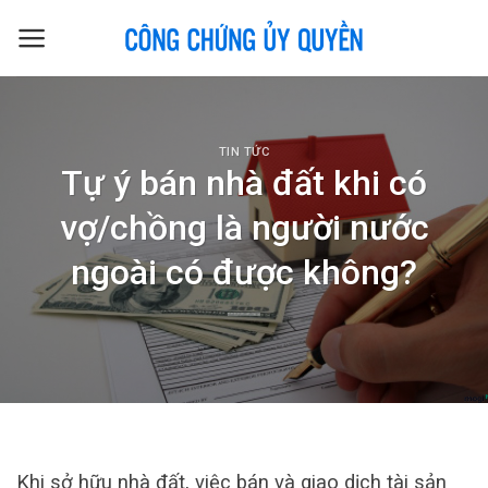
Skip
to
content
TIN TỨC
Tự ý bán nhà đất khi có
vợ/chồng là người nước
ngoài có được không?
Khi sở hữu nhà đất, việc bán và giao dịch tài sản