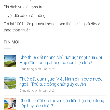
Phí dịch vụ giá cạnh tranh.
Tuyệt đối bảo mật thông tin.
Trả lại 100% tiền phí nếu không hoàn thành đúng và đầy đủ
theo thỏa thuận.
TIN MỚI
Cho thuê đất nhưng chủ đất đột ngột qua đời:
Hợp đồng công chứng có còn hiệu lực?
ở
Chức năng bình luận bị tắt
Cho
thuê
Thuê đất của người Việt Nam định cư ở nước
đất
ngoài: Thủ tục công chứng ủy quyền
nhưng
ở
Chức năng bình luận bị tắt
chủ
Thuê
đất
đất
Cho thuê đất có tài sản gắn liền: Lập hợp đồng
đột
của
gộp hay tách biệt?
ngột
người