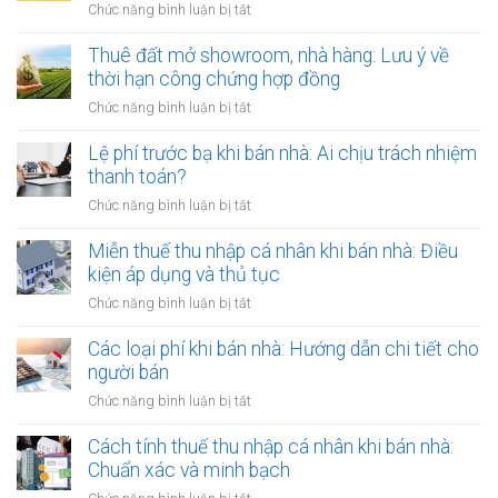
qua
ở
Chức năng bình luận bị tắt
Việt
đời:
Cho
Nam
Hợp
thuê
Thuê đất mở showroom, nhà hàng: Lưu ý về
định
đồng
đất
thời hạn công chứng hợp đồng
cư
công
có
ở
ở
Chức năng bình luận bị tắt
chứng
tài
nước
Thuê
có
sản
ngoài:
đất
Lệ phí trước bạ khi bán nhà: Ai chịu trách nhiệm
còn
gắn
Thủ
mở
hiệu
thanh toán?
liền:
tục
showroom,
lực?
Lập
ở
Chức năng bình luận bị tắt
công
nhà
hợp
Lệ
chứng
hàng:
đồng
phí
Miễn thuế thu nhập cá nhân khi bán nhà: Điều
ủy
Lưu
gộp
trước
quyền
kiện áp dụng và thủ tục
ý
hay
bạ
về
ở
Chức năng bình luận bị tắt
tách
khi
thời
Miễn
biệt?
bán
hạn
thuế
Các loại phí khi bán nhà: Hướng dẫn chi tiết cho
nhà:
công
thu
người bán
Ai
chứng
nhập
chịu
ở
Chức năng bình luận bị tắt
hợp
cá
trách
Các
đồng
nhân
nhiệm
loại
Cách tính thuế thu nhập cá nhân khi bán nhà:
khi
thanh
phí
Chuẩn xác và minh bạch
bán
toán?
khi
nhà:
ở