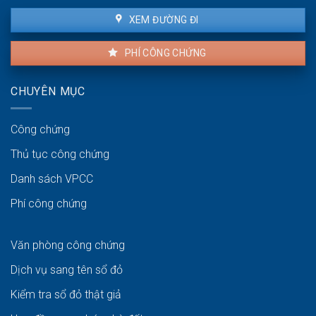
lợi
XEM ĐƯỜNG ĐI
PHÍ CÔNG CHỨNG
CHUYÊN MỤC
Công chứng
Thủ tục công chứng
Danh sách VPCC
Phí công chứng
Văn phòng công chứng
Dịch vụ sang tên sổ đỏ
Kiểm tra sổ đỏ thật giả