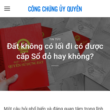
Skip
to
content
TIN TỨC
Đất không có lối đi có được
cấp Sổ đỏ hay không?
Một câu hỏi phổ biến và đáng quan tâm trong lĩnh