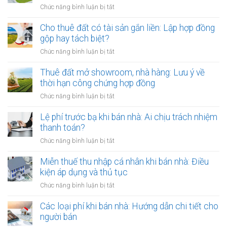
nhưng
ở
Chức năng bình luận bị tắt
chủ
Thuê
đất
đất
Cho thuê đất có tài sản gắn liền: Lập hợp đồng
đột
của
gộp hay tách biệt?
ngột
người
qua
ở
Chức năng bình luận bị tắt
Việt
đời:
Cho
Nam
Hợp
thuê
Thuê đất mở showroom, nhà hàng: Lưu ý về
định
đồng
đất
thời hạn công chứng hợp đồng
cư
công
có
ở
ở
Chức năng bình luận bị tắt
chứng
tài
nước
Thuê
có
sản
ngoài:
đất
Lệ phí trước bạ khi bán nhà: Ai chịu trách nhiệm
còn
gắn
Thủ
mở
hiệu
thanh toán?
liền:
tục
showroom,
lực?
Lập
ở
Chức năng bình luận bị tắt
công
nhà
hợp
Lệ
chứng
hàng:
đồng
phí
Miễn thuế thu nhập cá nhân khi bán nhà: Điều
ủy
Lưu
gộp
trước
quyền
kiện áp dụng và thủ tục
ý
hay
bạ
về
ở
Chức năng bình luận bị tắt
tách
khi
thời
Miễn
biệt?
bán
hạn
thuế
Các loại phí khi bán nhà: Hướng dẫn chi tiết cho
nhà:
công
thu
người bán
Ai
chứng
nhập