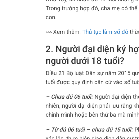
Trong trường hợp đó, cha mẹ có thể k
con.
Xem thêm:
Thủ tục làm sổ đỏ
thừ
>>>
2
.
Người đại diện ký hợ
người dưới 18 tuổi?
Điều 21 Bộ luật Dân sự năm 2015 quy
tuổi được quy định căn cứ vào số tuổ
– Chưa đủ 06 tuổi:
Người đại diện the
nhiên, người đại diện phải lưu rằng k
chính mình hoặc bên thứ ba mà mình 
– Từ đủ 06 tuổi – chưa đủ 15 tuổi:
Ph
xác lập, thực hiện giao dịch dân sự 