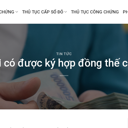
CHỨNG
THỦ TỤC CẤP SỔ ĐỎ
THỦ TỤC CÔNG CHỨNG
P
TIN TỨC
i có được ký hợp đồng thế c