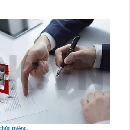
 chúc miệng
.