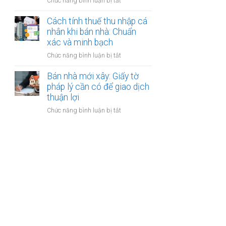
ở
Chức năng bình luận bị tắt
nhân
thanh
Các
khi
toán?
loại
Cách tính thuế thu nhập cá
bán
phí
nhân khi bán nhà: Chuẩn
nhà:
khi
xác và minh bạch
Điều
bán
kiện
ở
Chức năng bình luận bị tắt
nhà:
áp
Cách
Hướng
dụng
tính
Bán nhà mới xây: Giấy tờ
dẫn
và
thuế
pháp lý cần có để giao dịch
chi
thủ
thu
thuận lợi
tiết
tục
nhập
cho
ở
Chức năng bình luận bị tắt
cá
người
Bán
nhân
bán
nhà
khi
mới
bán
xây:
nhà:
Giấy
Chuẩn
tờ
xác
pháp
và
lý
minh
cần
bạch
có
để
giao