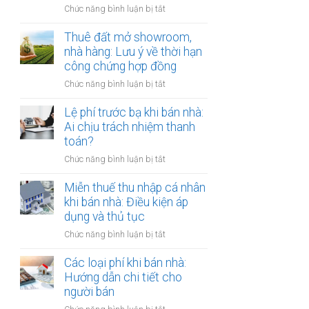
đồng
ở
Chức năng bình luận bị tắt
Nam
công
Cho
định
chứng
thuê
Thuê đất mở showroom,
cư
có
đất
nhà hàng: Lưu ý về thời hạn
ở
còn
có
công chứng hợp đồng
nước
hiệu
tài
ngoài:
lực?
ở
Chức năng bình luận bị tắt
sản
Thủ
Thuê
gắn
tục
đất
Lệ phí trước bạ khi bán nhà:
liền:
công
mở
Ai chịu trách nhiệm thanh
Lập
chứng
showroom,
toán?
hợp
ủy
nhà
đồng
quyền
ở
Chức năng bình luận bị tắt
hàng:
gộp
Lệ
Lưu
hay
phí
Miễn thuế thu nhập cá nhân
ý
tách
trước
khi bán nhà: Điều kiện áp
về
biệt?
bạ
dụng và thủ tục
thời
khi
hạn
ở
Chức năng bình luận bị tắt
bán
công
Miễn
nhà:
chứng
thuế
Các loại phí khi bán nhà:
Ai
hợp
thu
Hướng dẫn chi tiết cho
chịu
đồng
nhập
người bán
trách
cá
nhiệm