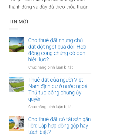
thành đúng và đầy đủ theo thỏa thuận.
TIN MỚI
Cho thuê đất nhưng chủ
đất đột ngột qua đời: Hợp
đồng công chứng có còn
hiệu lực?
ở
Chức năng bình luận bị tắt
Cho
thuê
Thuê đất của người Việt
đất
Nam định cư ở nước ngoài:
nhưng
Thủ tục công chứng ủy
chủ
quyền
đất
ở
Chức năng bình luận bị tắt
đột
Thuê
ngột
đất
Cho thuê đất có tài sản gắn
qua
của
liền: Lập hợp đồng gộp hay
đời:
người
Hợp
tách biệt?
Việt