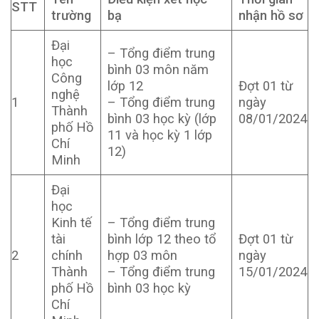
STT
trường
bạ
nhận hồ sơ
Đại
– Tổng điểm trung
học
bình 03 môn năm
Công
lớp 12
Đợt 01 từ
nghệ
1
– Tổng điểm trung
ngày
Thành
bình 03 học kỳ (lớp
08/01/2024
phố Hồ
11 và học kỳ 1 lớp
Chí
12)
Minh
Đại
học
Kinh tế
– Tổng điểm trung
tài
bình lớp 12 theo tổ
Đợt 01 từ
2
chính
hợp 03 môn
ngày
Thành
– Tổng điểm trung
15/01/2024
phố Hồ
bình 03 học kỳ
Chí