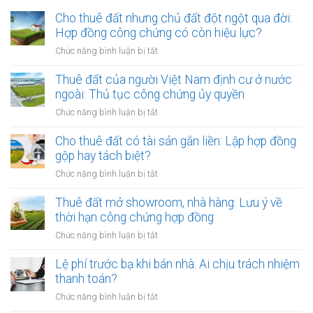
Cho thuê đất nhưng chủ đất đột ngột qua đời:
Hợp đồng công chứng có còn hiệu lực?
ở
Chức năng bình luận bị tắt
Cho
thuê
Thuê đất của người Việt Nam định cư ở nước
đất
ngoài: Thủ tục công chứng ủy quyền
nhưng
ở
Chức năng bình luận bị tắt
chủ
Thuê
đất
đất
Cho thuê đất có tài sản gắn liền: Lập hợp đồng
đột
của
gộp hay tách biệt?
ngột
người
qua
ở
Chức năng bình luận bị tắt
Việt
đời:
Cho
Nam
Hợp
thuê
Thuê đất mở showroom, nhà hàng: Lưu ý về
định
đồng
đất
thời hạn công chứng hợp đồng
cư
công
có
ở
ở
Chức năng bình luận bị tắt
chứng
tài
nước
Thuê
có
sản
ngoài:
đất
Lệ phí trước bạ khi bán nhà: Ai chịu trách nhiệm
còn
gắn
Thủ
mở
hiệu
thanh toán?
liền:
tục
showroom,
lực?
Lập
ở
Chức năng bình luận bị tắt
công
nhà
hợp
Lệ
chứng