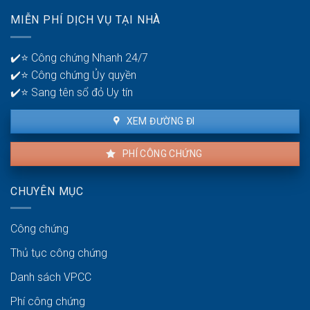
Chuẩn
pháp
xác
MIỄN PHÍ DỊCH VỤ TẠI NHÀ
lý
và
cần
minh
có
bạch
✔️⭐ Công chứng Nhanh 24/7
để
✔️⭐ Công chứng Ủy quyền
giao
dịch
✔️⭐ Sang tên sổ đỏ Uy tín
thuận
lợi
XEM ĐƯỜNG ĐI
PHÍ CÔNG CHỨNG
CHUYÊN MỤC
Công chứng
Thủ tục công chứng
Danh sách VPCC
Phí công chứng