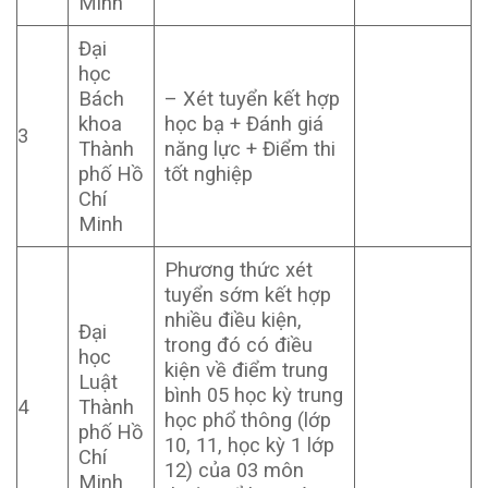
Minh
Đại
học
Bách
– Xét tuyển kết hợp
khoa
học bạ + Đánh giá
3
Thành
năng lực + Điểm thi
phố Hồ
tốt nghiệp
Chí
Minh
Phương thức xét
tuyển sớm kết hợp
nhiều điều kiện,
Đại
trong đó có điều
học
kiện về điểm trung
Luật
bình 05 học kỳ trung
4
Thành
học phổ thông (lớp
phố Hồ
10, 11, học kỳ 1 lớp
Chí
12) của 03 môn
Minh