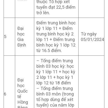
thuộc Tổ hợp xét
tuyển đạt 22,5 điểm
trở lên.
Điểm trung bình học
Đại
kỳ 1 lớp 11 + Điểm
học
trung bình học kỳ 2
Từ ngày
5
Gia
lớp 11 + Điểm trung
05/01/2024
Định
bình học kỳ 1 lớp 12
từ 16.5 điểm.
– Tổng điểm trung
bình 03 học kỳ: học
kỳ 1 lớp 11 + học kỳ
2 lớp 11 + học kỳ 1
Đại
lớp 12 từ 18 điểm
học
– Tổng điểm trung
Quốc
6
bình 03 môn (trong
tế
tổ hợp dùng để xét
Hồng
tuyển) của năm lớp
Bàng