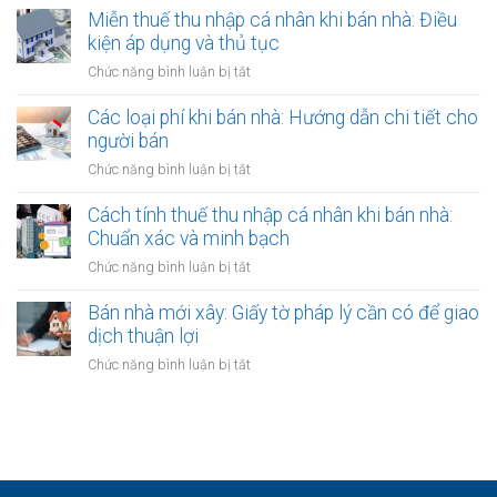
hàng:
đồng
phí
Miễn thuế thu nhập cá nhân khi bán nhà: Điều
ủy
Lưu
gộp
trước
quyền
kiện áp dụng và thủ tục
ý
hay
bạ
về
ở
Chức năng bình luận bị tắt
tách
khi
thời
Miễn
biệt?
bán
hạn
thuế
Các loại phí khi bán nhà: Hướng dẫn chi tiết cho
nhà:
công
thu
người bán
Ai
chứng
nhập
chịu
ở
Chức năng bình luận bị tắt
hợp
cá
trách
Các
đồng
nhân
nhiệm
loại
Cách tính thuế thu nhập cá nhân khi bán nhà:
khi
thanh
phí
Chuẩn xác và minh bạch
bán
toán?
khi
nhà:
ở
Chức năng bình luận bị tắt
bán
Điều
Cách
nhà:
kiện
tính
Bán nhà mới xây: Giấy tờ pháp lý cần có để giao
Hướng
áp
thuế
dịch thuận lợi
dẫn
dụng
thu
chi
ở
Chức năng bình luận bị tắt
và
nhập
tiết
Bán
thủ
cá
cho
nhà
tục
nhân
người
mới
khi
bán
xây:
bán
Giấy
nhà:
tờ