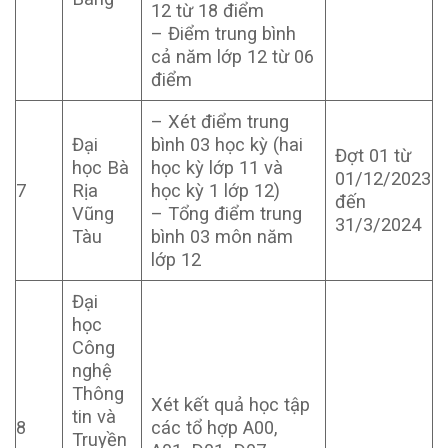
12 từ 18 điểm
– Điểm trung bình
cả năm lớp 12 từ 06
điểm
– Xét điểm trung
Đại
bình 03 học kỳ (hai
Đợt 01 từ
học Bà
học kỳ lớp 11 và
01/12/2023
7
Rịa
học kỳ 1 lớp 12)
đến
Vũng
– Tổng điểm trung
31/3/2024
Tàu
bình 03 môn năm
lớp 12
Đại
học
Công
nghệ
Thông
Xét kết quả học tập
tin và
8
các tổ hợp A00,
Truyền