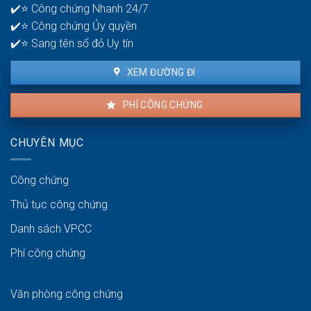
bạch
✔️⭐ Công chứng Nhanh 24/7
để
✔️⭐ Công chứng Ủy quyền
giao
dịch
✔️⭐ Sang tên sổ đỏ Uy tín
thuận
lợi
XEM ĐƯỜNG ĐI
PHÍ CÔNG CHỨNG
CHUYÊN MỤC
Công chứng
Thủ tục công chứng
Danh sách VPCC
Phí công chứng
Văn phòng công chứng