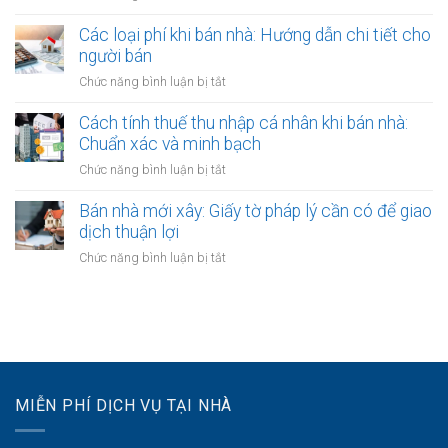
khi
thời
Miễn
biệt?
bán
hạn
thuế
Các loại phí khi bán nhà: Hướng dẫn chi tiết cho
nhà:
công
thu
người bán
Ai
chứng
nhập
chịu
ở
Chức năng bình luận bị tắt
hợp
cá
trách
Các
đồng
nhân
nhiệm
loại
Cách tính thuế thu nhập cá nhân khi bán nhà:
khi
thanh
phí
Chuẩn xác và minh bạch
bán
toán?
khi
nhà:
ở
Chức năng bình luận bị tắt
bán
Điều
Cách
nhà:
kiện
tính
Bán nhà mới xây: Giấy tờ pháp lý cần có để giao
Hướng
áp
thuế
dịch thuận lợi
dẫn
dụng
thu
chi
ở
Chức năng bình luận bị tắt
và
nhập
tiết
Bán
thủ
cá
cho
nhà
tục
nhân
người
mới
khi
bán
xây:
bán
Giấy
nhà:
tờ
Chuẩn
pháp
xác
MIỄN PHÍ DỊCH VỤ TẠI NHÀ
lý
và
cần
minh
có