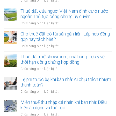
ở
Chức năng bình luận bị tắt
Cho
thuê
Thuê đất của người Việt Nam định cư ở nước
đất
ngoài: Thủ tục công chứng ủy quyền
nhưng
ở
Chức năng bình luận bị tắt
chủ
Thuê
đất
đất
Cho thuê đất có tài sản gắn liền: Lập hợp đồng
đột
của
gộp hay tách biệt?
ngột
người
qua
ở
Chức năng bình luận bị tắt
Việt
đời:
Cho
Nam
Hợp
thuê
Thuê đất mở showroom, nhà hàng: Lưu ý về
định
đồng
đất
thời hạn công chứng hợp đồng
cư
công
có
ở
ở
Chức năng bình luận bị tắt
chứng
tài
nước
Thuê
có
sản
ngoài:
đất
Lệ phí trước bạ khi bán nhà: Ai chịu trách nhiệm
còn
gắn
Thủ
mở
hiệu
thanh toán?
liền:
tục
showroom,
lực?
Lập
ở
Chức năng bình luận bị tắt
công
nhà
hợp
Lệ
chứng
hàng:
đồng
phí
Miễn thuế thu nhập cá nhân khi bán nhà: Điều
ủy
Lưu
gộp
trước
quyền
kiện áp dụng và thủ tục
ý
hay
bạ
về
ở
Chức năng bình luận bị tắt
tách