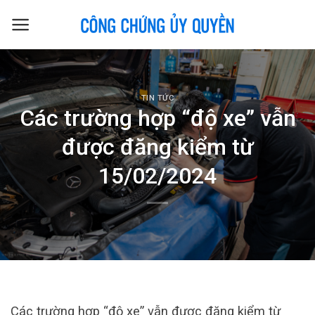
Skip
to
content
TIN TỨC
Các trường hợp “độ xe” vẫn
được đăng kiểm từ
15/02/2024
Các trường hợp “độ xe” vẫn được đăng kiểm từ