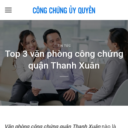
Skip
to
content
TIN TỨC
Top 3 văn phòng công chứng
quận Thanh Xuân
Văn phòng công chứng quận Thanh Xuân
nào là