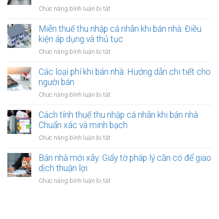
showroom,
lực?
Lập
ở
Chức năng bình luận bị tắt
công
nhà
hợp
Lệ
chứng
hàng:
đồng
phí
Miễn thuế thu nhập cá nhân khi bán nhà: Điều
ủy
Lưu
gộp
trước
quyền
kiện áp dụng và thủ tục
ý
hay
bạ
về
ở
Chức năng bình luận bị tắt
tách
khi
thời
Miễn
biệt?
bán
hạn
thuế
Các loại phí khi bán nhà: Hướng dẫn chi tiết cho
nhà:
công
thu
người bán
Ai
chứng
nhập
chịu
ở
Chức năng bình luận bị tắt
hợp
cá
trách
Các
đồng
nhân
nhiệm
loại
Cách tính thuế thu nhập cá nhân khi bán nhà:
khi
thanh
phí
Chuẩn xác và minh bạch
bán
toán?
khi
nhà:
ở
Chức năng bình luận bị tắt
bán
Điều
Cách
nhà:
kiện
tính
Bán nhà mới xây: Giấy tờ pháp lý cần có để giao
Hướng
áp
thuế
dịch thuận lợi
dẫn
dụng
thu
chi
ở
Chức năng bình luận bị tắt
và
nhập
tiết
Bán
thủ
cá
cho
nhà
tục
nhân
người
mới
khi
bán
xây: