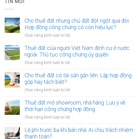
TIN MỚI
Cho thuê đất nhưng chủ đất đột ngột qua đời:
Hợp đồng công chứng có còn hiệu lực?
ở
Chức năng bình luận bị tắt
Cho
thuê
Thuê đất của người Việt Nam định cư ở nước
đất
ngoài: Thủ tục công chứng ủy quyền
nhưng
ở
Chức năng bình luận bị tắt
chủ
Thuê
đất
đất
Cho thuê đất có tài sản gắn liền: Lập hợp đồng
đột
của
gộp hay tách biệt?
ngột
người
qua
ở
Chức năng bình luận bị tắt
Việt
đời:
Cho
Nam
Hợp
thuê
Thuê đất mở showroom, nhà hàng: Lưu ý về
định
đồng
đất
thời hạn công chứng hợp đồng
cư
công
có
ở
ở
Chức năng bình luận bị tắt
chứng
tài
nước
Thuê
có
sản
ngoài:
đất
Lệ phí trước bạ khi bán nhà: Ai chịu trách nhiệm
còn
gắn
Thủ
mở
hiệu
thanh toán?
liền:
tục