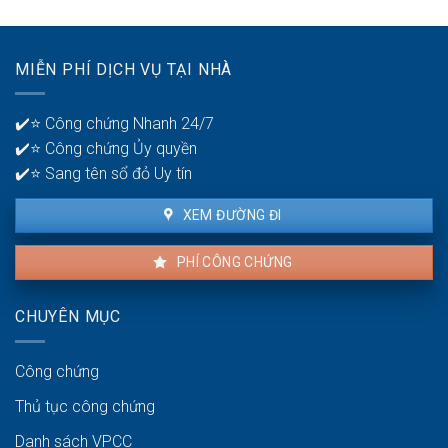
bán
Giấy
nhà:
tờ
Chuẩn
pháp
xác
MIỄN PHÍ DỊCH VỤ TẠI NHÀ
lý
và
cần
minh
có
bạch
✔️⭐ Công chứng Nhanh 24/7
để
✔️⭐ Công chứng Ủy quyền
giao
dịch
✔️⭐ Sang tên sổ đỏ Uy tín
thuận
lợi
XEM ĐƯỜNG ĐI
PHÍ CÔNG CHỨNG
CHUYÊN MỤC
Công chứng
Thủ tục công chứng
Danh sách VPCC