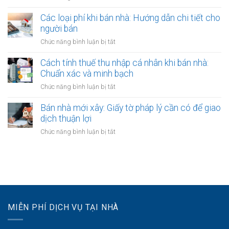
thời
Miễn
biệt?
bán
hạn
thuế
Các loại phí khi bán nhà: Hướng dẫn chi tiết cho
nhà:
công
thu
người bán
Ai
chứng
nhập
chịu
ở
Chức năng bình luận bị tắt
hợp
cá
trách
Các
đồng
nhân
nhiệm
loại
Cách tính thuế thu nhập cá nhân khi bán nhà:
khi
thanh
phí
Chuẩn xác và minh bạch
bán
toán?
khi
nhà:
ở
Chức năng bình luận bị tắt
bán
Điều
Cách
nhà:
kiện
tính
Bán nhà mới xây: Giấy tờ pháp lý cần có để giao
Hướng
áp
thuế
dịch thuận lợi
dẫn
dụng
thu
chi
ở
Chức năng bình luận bị tắt
và
nhập
tiết
Bán
thủ
cá
cho
nhà
tục
nhân
người
mới
khi
bán
xây:
bán
Giấy
nhà:
tờ
Chuẩn
pháp
xác
MIỄN PHÍ DỊCH VỤ TẠI NHÀ
lý
và
cần
minh
có