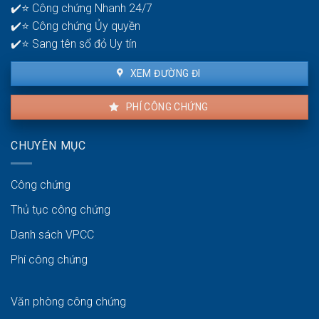
bạch
✔️⭐ Công chứng Nhanh 24/7
để
✔️⭐ Công chứng Ủy quyền
giao
dịch
✔️⭐ Sang tên sổ đỏ Uy tín
thuận
lợi
XEM ĐƯỜNG ĐI
PHÍ CÔNG CHỨNG
CHUYÊN MỤC
Công chứng
Thủ tục công chứng
Danh sách VPCC
Phí công chứng
Văn phòng công chứng