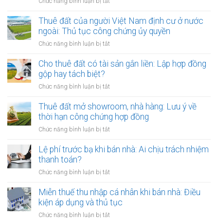
ở
Chức năng bình luận bị tắt
Cho
thuê
Thuê đất của người Việt Nam định cư ở nước
đất
ngoài: Thủ tục công chứng ủy quyền
nhưng
ở
Chức năng bình luận bị tắt
chủ
Thuê
đất
đất
Cho thuê đất có tài sản gắn liền: Lập hợp đồng
đột
của
gộp hay tách biệt?
ngột
người
qua
ở
Chức năng bình luận bị tắt
Việt
đời:
Cho
Nam
Hợp
thuê
Thuê đất mở showroom, nhà hàng: Lưu ý về
định
đồng
đất
thời hạn công chứng hợp đồng
cư
công
có
ở
ở
Chức năng bình luận bị tắt
chứng
tài
nước
Thuê
có
sản
ngoài:
đất
Lệ phí trước bạ khi bán nhà: Ai chịu trách nhiệm
còn
gắn
Thủ
mở
hiệu
thanh toán?
liền:
tục
showroom,
lực?
Lập
ở
Chức năng bình luận bị tắt
công
nhà
hợp
Lệ
chứng
hàng:
đồng
phí
Miễn thuế thu nhập cá nhân khi bán nhà: Điều
ủy
Lưu
gộp
trước
quyền
kiện áp dụng và thủ tục
ý
hay
bạ
về
ở
Chức năng bình luận bị tắt
tách
khi