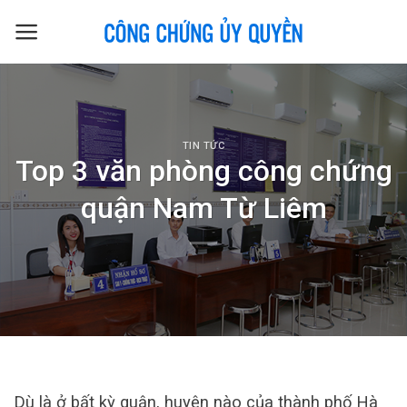
Skip
to
content
TIN TỨC
Top 3 văn phòng công chứng
quận Nam Từ Liêm
Dù là ở bất kỳ quận, huyện nào của thành phố Hà