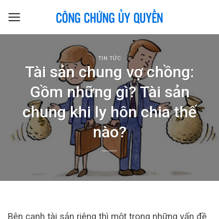
Skip
to
content
TIN TỨC
Tài sản chung vợ chồng:
Gồm những gì? Tài sản
chung khi ly hôn chia thế
nào?
Bên cạnh tài sản riêng thì một trong những vấn đề