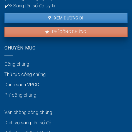
dịch
✔️⭐ Sang tên sổ đỏ Uy tín
thuận
lợi
XEM ĐƯỜNG ĐI
PHÍ CÔNG CHỨNG
CHUYÊN MỤC
Công chứng
Thủ tục công chứng
Danh sách VPCC
Phí công chứng
Văn phòng công chứng
Dịch vụ sang tên sổ đỏ