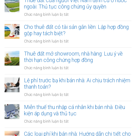
Thuê đất của người Việt Nam định cư ở nước
đất
ngoài: Thủ tục công chứng ủy quyền
nhưng
ở
Chức năng bình luận bị tắt
chủ
Thuê
đất
đất
Cho thuê đất có tài sản gắn liền: Lập hợp đồng
đột
của
gộp hay tách biệt?
ngột
người
qua
ở
Chức năng bình luận bị tắt
Việt
đời:
Cho
Nam
Hợp
thuê
Thuê đất mở showroom, nhà hàng: Lưu ý về
định
đồng
đất
thời hạn công chứng hợp đồng
cư
công
có
ở
ở
Chức năng bình luận bị tắt
chứng
tài
nước
Thuê
có
sản
ngoài:
đất
Lệ phí trước bạ khi bán nhà: Ai chịu trách nhiệm
còn
gắn
Thủ
mở
hiệu
thanh toán?
liền:
tục
showroom,
lực?
Lập
ở
Chức năng bình luận bị tắt
công
nhà
hợp
Lệ
chứng
hàng:
đồng
phí
Miễn thuế thu nhập cá nhân khi bán nhà: Điều
ủy
Lưu
gộp
trước
quyền
kiện áp dụng và thủ tục
ý
hay
bạ
về
ở
Chức năng bình luận bị tắt
tách
khi
thời
Miễn
biệt?
bán
hạn
thuế
Các loại phí khi bán nhà: Hướng dẫn chi tiết cho
nhà: