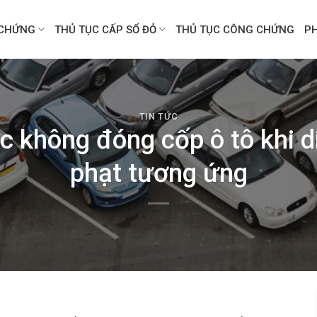
CHỨNG
THỦ TỤC CẤP SỔ ĐỎ
THỦ TỤC CÔNG CHỨNG
P
TIN TỨC
c không đóng cốp ô tô khi 
phạt tương ứng