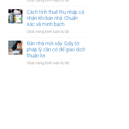
ở
Chức năng bình luận bị tắt
nhân
thanh
Các
khi
toán?
loại
Cách tính thuế thu nhập cá
bán
phí
nhân khi bán nhà: Chuẩn
nhà:
khi
xác và minh bạch
Điều
bán
kiện
ở
Chức năng bình luận bị tắt
nhà:
áp
Cách
Hướng
dụng
tính
Bán nhà mới xây: Giấy tờ
dẫn
và
thuế
pháp lý cần có để giao dịch
chi
thủ
thu
thuận lợi
tiết
tục
nhập
cho
ở
Chức năng bình luận bị tắt
cá
người
Bán
nhân
bán
nhà
khi
mới
bán
xây:
nhà:
Giấy
Chuẩn
tờ
xác
pháp
và
lý
minh
cần
bạch
có
để
giao