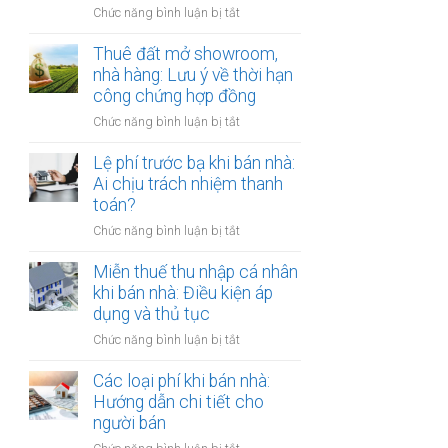
đồng
ở
Chức năng bình luận bị tắt
Nam
công
Cho
định
chứng
thuê
Thuê đất mở showroom,
cư
có
đất
nhà hàng: Lưu ý về thời hạn
ở
còn
có
công chứng hợp đồng
nước
hiệu
tài
ngoài:
lực?
ở
Chức năng bình luận bị tắt
sản
Thủ
Thuê
gắn
tục
đất
Lệ phí trước bạ khi bán nhà:
liền:
công
mở
Ai chịu trách nhiệm thanh
Lập
chứng
showroom,
toán?
hợp
ủy
nhà
đồng
quyền
ở
Chức năng bình luận bị tắt
hàng:
gộp
Lệ
Lưu
hay
phí
Miễn thuế thu nhập cá nhân
ý
tách
trước
khi bán nhà: Điều kiện áp
về
biệt?
bạ
dụng và thủ tục
thời
khi
hạn
ở
Chức năng bình luận bị tắt
bán
công
Miễn
nhà:
chứng
thuế
Các loại phí khi bán nhà:
Ai
hợp
thu
Hướng dẫn chi tiết cho
chịu
đồng
nhập
người bán
trách
cá
nhiệm