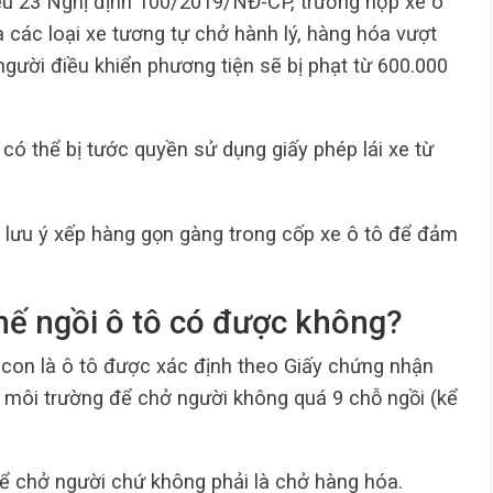
ều 23 Nghị định 100/2019/NĐ-CP, trường hợp xe ô
 các loại xe tương tự chở hành lý, hàng hóa vượt
người điều khiển phương tiện sẽ bị phạt từ 600.000
n có thể bị tước quyền sử dụng giấy phép lái xe từ
ần lưu ý xếp hàng gọn gàng trong cốp xe ô tô để đảm
hế ngồi ô tô có được không?
on là ô tô được xác định theo Giấy chứng nhận
ệ môi trường để chở người không quá 9 chỗ ngồi (kể
để chở người chứ không phải là chở hàng hóa.