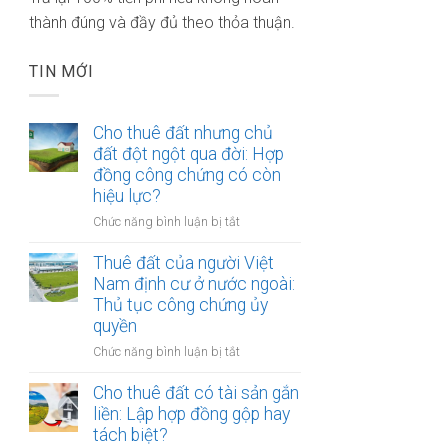
thành đúng và đầy đủ theo thỏa thuận.
TIN MỚI
Cho thuê đất nhưng chủ
đất đột ngột qua đời: Hợp
đồng công chứng có còn
hiệu lực?
ở
Chức năng bình luận bị tắt
Cho
thuê
Thuê đất của người Việt
đất
Nam định cư ở nước ngoài:
nhưng
Thủ tục công chứng ủy
chủ
quyền
đất
ở
Chức năng bình luận bị tắt
đột
Thuê
ngột
đất
Cho thuê đất có tài sản gắn
qua
của
liền: Lập hợp đồng gộp hay
đời:
người
Hợp
tách biệt?
Việt