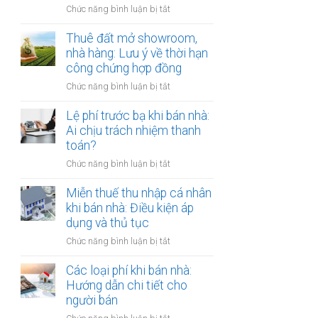
đồng
ở
Chức năng bình luận bị tắt
Nam
công
Cho
định
chứng
thuê
Thuê đất mở showroom,
cư
có
đất
nhà hàng: Lưu ý về thời hạn
ở
còn
có
công chứng hợp đồng
nước
hiệu
tài
ngoài:
lực?
ở
Chức năng bình luận bị tắt
sản
Thủ
Thuê
gắn
tục
đất
Lệ phí trước bạ khi bán nhà:
liền:
công
mở
Ai chịu trách nhiệm thanh
Lập
chứng
showroom,
toán?
hợp
ủy
nhà
đồng
quyền
ở
Chức năng bình luận bị tắt
hàng:
gộp
Lệ
Lưu
hay
phí
Miễn thuế thu nhập cá nhân
ý
tách
trước
khi bán nhà: Điều kiện áp
về
biệt?
bạ
dụng và thủ tục
thời
khi
hạn
ở
Chức năng bình luận bị tắt
bán
công
Miễn
nhà:
chứng
thuế
Các loại phí khi bán nhà:
Ai
hợp
thu
Hướng dẫn chi tiết cho
chịu
đồng
nhập
người bán
trách
cá
nhiệm