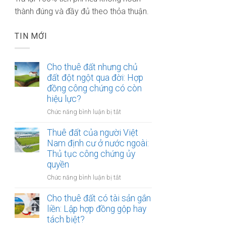
thành đúng và đầy đủ theo thỏa thuận.
TIN MỚI
Cho thuê đất nhưng chủ
đất đột ngột qua đời: Hợp
đồng công chứng có còn
hiệu lực?
ở
Chức năng bình luận bị tắt
Cho
thuê
Thuê đất của người Việt
đất
Nam định cư ở nước ngoài:
nhưng
Thủ tục công chứng ủy
chủ
quyền
đất
ở
Chức năng bình luận bị tắt
đột
Thuê
ngột
đất
Cho thuê đất có tài sản gắn
qua
của
liền: Lập hợp đồng gộp hay
đời:
người
Hợp
tách biệt?
Việt