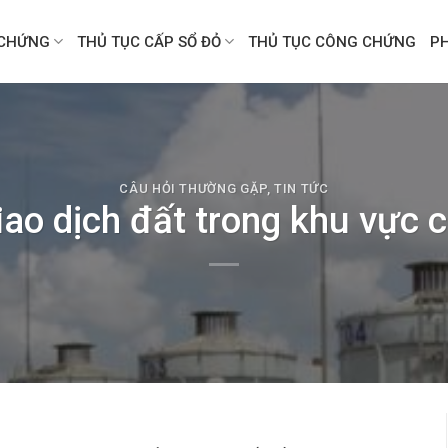
CHỨNG
THỦ TỤC CẤP SỔ ĐỎ
THỦ TỤC CÔNG CHỨNG
P
CÂU HỎI THƯỜNG GẶP
,
TIN TỨC
iao dịch đất trong khu vực 