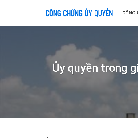
Skip
to
CÔNG 
content
Ủy quyền trong g