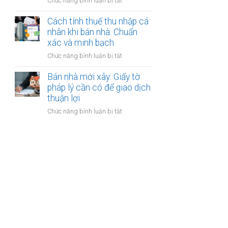
ở
Chức năng bình luận bị tắt
nhân
thanh
Các
khi
toán?
loại
Cách tính thuế thu nhập cá
bán
phí
nhân khi bán nhà: Chuẩn
nhà:
khi
xác và minh bạch
Điều
bán
kiện
ở
Chức năng bình luận bị tắt
nhà:
áp
Cách
Hướng
dụng
tính
Bán nhà mới xây: Giấy tờ
dẫn
và
thuế
pháp lý cần có để giao dịch
chi
thủ
thu
thuận lợi
tiết
tục
nhập
cho
ở
Chức năng bình luận bị tắt
cá
người
Bán
nhân
bán
nhà
khi
mới
bán
xây:
nhà:
Giấy
Chuẩn
tờ
xác
pháp
và
lý
minh
cần
bạch
có
để
giao