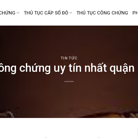
CHỨNG
THỦ TỤC CẤP SỔ ĐỎ
THỦ TỤC CÔNG CHỨNG
P
TIN TỨC
ông chứng uy tín nhất quậ