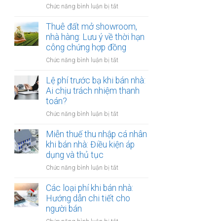
đồng
ở
Chức năng bình luận bị tắt
Nam
công
Cho
định
chứng
thuê
Thuê đất mở showroom,
cư
có
đất
nhà hàng: Lưu ý về thời hạn
ở
còn
có
công chứng hợp đồng
nước
hiệu
tài
ngoài:
lực?
ở
Chức năng bình luận bị tắt
sản
Thủ
Thuê
gắn
tục
đất
Lệ phí trước bạ khi bán nhà:
liền:
công
mở
Ai chịu trách nhiệm thanh
Lập
chứng
showroom,
toán?
hợp
ủy
nhà
đồng
quyền
ở
Chức năng bình luận bị tắt
hàng:
gộp
Lệ
Lưu
hay
phí
Miễn thuế thu nhập cá nhân
ý
tách
trước
khi bán nhà: Điều kiện áp
về
biệt?
bạ
dụng và thủ tục
thời
khi
hạn
ở
Chức năng bình luận bị tắt
bán
công
Miễn
nhà:
chứng
thuế
Các loại phí khi bán nhà:
Ai
hợp
thu
Hướng dẫn chi tiết cho
chịu
đồng
nhập
người bán
trách
cá
nhiệm