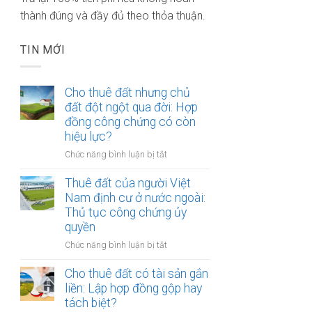
thành đúng và đầy đủ theo thỏa thuận.
TIN MỚI
Cho thuê đất nhưng chủ
đất đột ngột qua đời: Hợp
đồng công chứng có còn
hiệu lực?
ở
Chức năng bình luận bị tắt
Cho
thuê
Thuê đất của người Việt
đất
Nam định cư ở nước ngoài:
nhưng
Thủ tục công chứng ủy
chủ
quyền
đất
ở
Chức năng bình luận bị tắt
đột
Thuê
ngột
đất
Cho thuê đất có tài sản gắn
qua
của
liền: Lập hợp đồng gộp hay
đời:
người
Hợp
tách biệt?
Việt