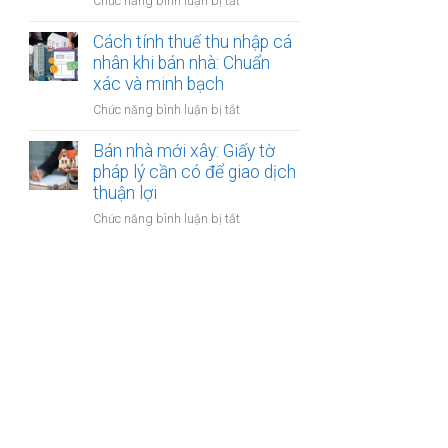
ở
Chức năng bình luận bị tắt
nhân
thanh
Các
khi
toán?
loại
Cách tính thuế thu nhập cá
bán
phí
nhân khi bán nhà: Chuẩn
nhà:
khi
xác và minh bạch
Điều
bán
kiện
ở
Chức năng bình luận bị tắt
nhà:
áp
Cách
Hướng
dụng
tính
Bán nhà mới xây: Giấy tờ
dẫn
và
thuế
pháp lý cần có để giao dịch
chi
thủ
thu
thuận lợi
tiết
tục
nhập
cho
ở
Chức năng bình luận bị tắt
cá
người
Bán
nhân
bán
nhà
khi
mới
bán
xây:
nhà:
Giấy
Chuẩn
tờ
xác
pháp
và
lý
minh
cần
bạch
có
để
giao