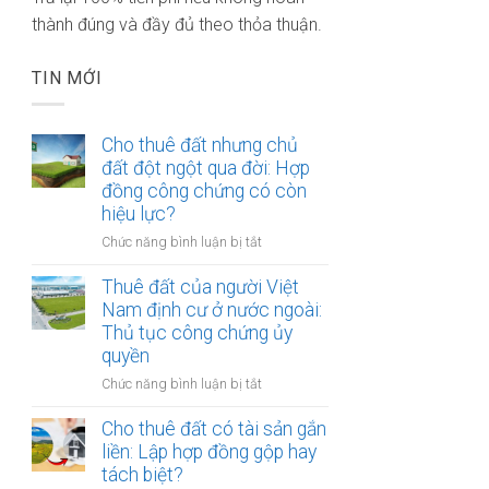
thành đúng và đầy đủ theo thỏa thuận.
TIN MỚI
Cho thuê đất nhưng chủ
đất đột ngột qua đời: Hợp
đồng công chứng có còn
hiệu lực?
ở
Chức năng bình luận bị tắt
Cho
thuê
Thuê đất của người Việt
đất
Nam định cư ở nước ngoài:
nhưng
Thủ tục công chứng ủy
chủ
quyền
đất
ở
Chức năng bình luận bị tắt
đột
Thuê
ngột
đất
Cho thuê đất có tài sản gắn
qua
của
liền: Lập hợp đồng gộp hay
đời:
người
Hợp
tách biệt?
Việt