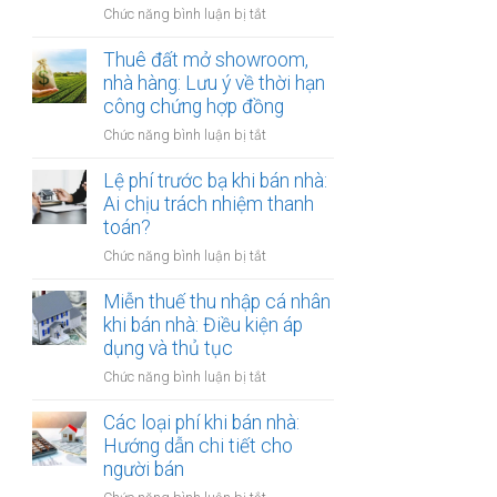
đồng
ở
Chức năng bình luận bị tắt
Nam
công
Cho
định
chứng
thuê
Thuê đất mở showroom,
cư
có
đất
nhà hàng: Lưu ý về thời hạn
ở
còn
có
công chứng hợp đồng
nước
hiệu
tài
ngoài:
lực?
ở
Chức năng bình luận bị tắt
sản
Thủ
Thuê
gắn
tục
đất
Lệ phí trước bạ khi bán nhà:
liền:
công
mở
Ai chịu trách nhiệm thanh
Lập
chứng
showroom,
toán?
hợp
ủy
nhà
đồng
quyền
ở
Chức năng bình luận bị tắt
hàng:
gộp
Lệ
Lưu
hay
phí
Miễn thuế thu nhập cá nhân
ý
tách
trước
khi bán nhà: Điều kiện áp
về
biệt?
bạ
dụng và thủ tục
thời
khi
hạn
ở
Chức năng bình luận bị tắt
bán
công
Miễn
nhà:
chứng
thuế
Các loại phí khi bán nhà:
Ai
hợp
thu
Hướng dẫn chi tiết cho
chịu
đồng
nhập
người bán
trách
cá
nhiệm