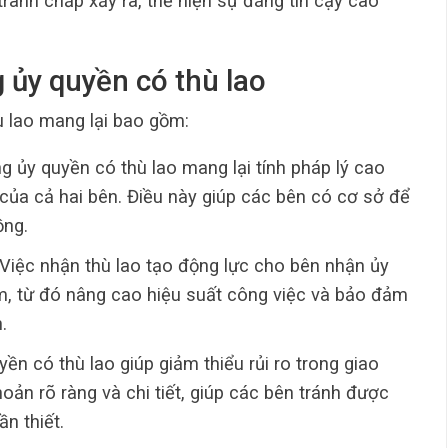
ranh chấp xảy ra, thể hiện sự đáng tin cậy cao
g ủy quyền có thù lao
ù lao mang lại bao gồm:
g ủy quyền có thù lao mang lại tính pháp lý cao
 của cả hai bên. Điều này giúp các bên có cơ sở để
ồng.
 Việc nhận thù lao tạo động lực cho bên nhận ủy
âm, từ đó nâng cao hiệu suất công việc và bảo đảm
.
ền có thù lao giúp giảm thiểu rủi ro trong giao
oản rõ ràng và chi tiết, giúp các bên tránh được
n thiết.