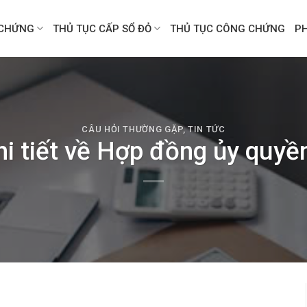
CHỨNG
THỦ TỤC CẤP SỔ ĐỎ
THỦ TỤC CÔNG CHỨNG
P
CÂU HỎI THƯỜNG GẶP
,
TIN TỨC
hi tiết về Hợp đồng ủy quyền