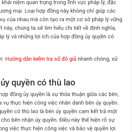
 khái niệm quan trọng trong lĩnh vực pháp lý, đặc
thương mại. Loại hợp đồng này không chỉ giúp các
 vụ của nhau mà còn tạo ra một cơ sở pháp lý vững
 này, chúng ta sẽ tìm hiểu chi tiết về định nghĩa,
háp lý và những lợi ích của hợp đồng ủy quyền có
vi:
Hướng dẫn kiểm tra sổ đỏ giả
nhanh chóng, xử
ủy quyền có thù lao
hợp đồng ủy quyền là sự thỏa thuận giữa các bên,
 vụ thực hiện công việc nhân danh bên ủy quyền.
uyền có thù lao là bên ủy quyền cam kết trả một
c cho bên nhận ủy quyền. Điều này thể hiện rõ sự
ong việc thực hiện công việc và bảo vệ quyền lợi