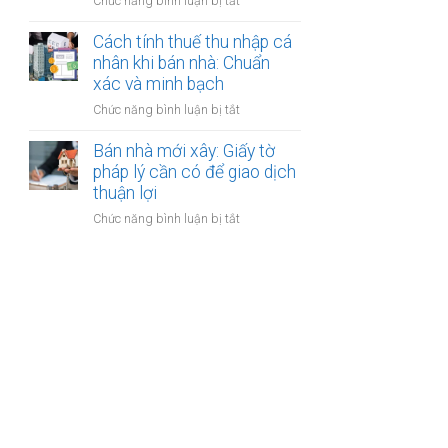
ở
Chức năng bình luận bị tắt
nhân
thanh
Các
khi
toán?
loại
Cách tính thuế thu nhập cá
bán
phí
nhân khi bán nhà: Chuẩn
nhà:
khi
xác và minh bạch
Điều
bán
kiện
ở
Chức năng bình luận bị tắt
nhà:
áp
Cách
Hướng
dụng
tính
Bán nhà mới xây: Giấy tờ
dẫn
và
thuế
pháp lý cần có để giao dịch
chi
thủ
thu
thuận lợi
tiết
tục
nhập
cho
ở
Chức năng bình luận bị tắt
cá
người
Bán
nhân
bán
nhà
khi
mới
bán
xây:
nhà:
Giấy
Chuẩn
tờ
xác
pháp
và
lý
minh
cần
bạch
có
để
giao