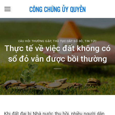
Skip
to
content
CÂU HỎI THƯỜNG GẶP
,
THỦ TỤC CẤP SỔ ĐỎ
,
TIN TỨC
Thực tế về việc đất không có
sổ đỏ vẫn được bồi thường
Khi đất đai bị Nhà nước thu hồi, nhiều người dân