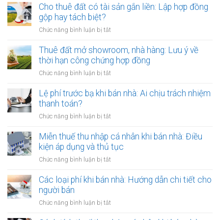
đất
Cho thuê đất có tài sản gắn liền: Lập hợp đồng
đột
của
gộp hay tách biệt?
ngột
người
qua
ở
Chức năng bình luận bị tắt
Việt
đời:
Cho
Nam
Hợp
thuê
Thuê đất mở showroom, nhà hàng: Lưu ý về
định
đồng
đất
thời hạn công chứng hợp đồng
cư
công
có
ở
ở
Chức năng bình luận bị tắt
chứng
tài
nước
Thuê
có
sản
ngoài:
đất
Lệ phí trước bạ khi bán nhà: Ai chịu trách nhiệm
còn
gắn
Thủ
mở
hiệu
thanh toán?
liền:
tục
showroom,
lực?
Lập
ở
Chức năng bình luận bị tắt
công
nhà
hợp
Lệ
chứng
hàng:
đồng
phí
Miễn thuế thu nhập cá nhân khi bán nhà: Điều
ủy
Lưu
gộp
trước
quyền
kiện áp dụng và thủ tục
ý
hay
bạ
về
ở
Chức năng bình luận bị tắt
tách
khi
thời
Miễn
biệt?
bán
hạn
thuế
Các loại phí khi bán nhà: Hướng dẫn chi tiết cho
nhà:
công
thu
người bán
Ai
chứng
nhập
chịu
ở
Chức năng bình luận bị tắt
hợp
cá
trách
Các
đồng
nhân
nhiệm