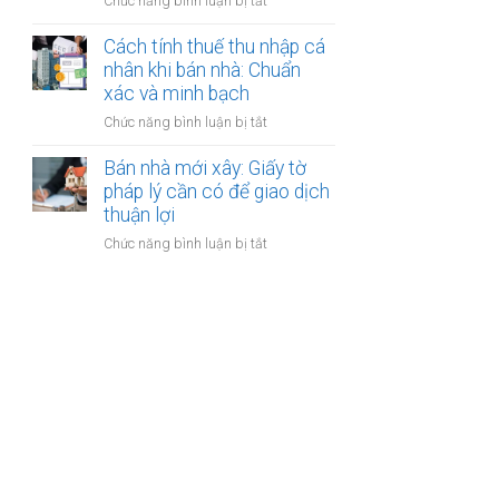
ở
Chức năng bình luận bị tắt
nhân
thanh
Các
khi
toán?
loại
Cách tính thuế thu nhập cá
bán
phí
nhân khi bán nhà: Chuẩn
nhà:
khi
xác và minh bạch
Điều
bán
kiện
ở
Chức năng bình luận bị tắt
nhà:
áp
Cách
Hướng
dụng
tính
Bán nhà mới xây: Giấy tờ
dẫn
và
thuế
pháp lý cần có để giao dịch
chi
thủ
thu
thuận lợi
tiết
tục
nhập
cho
ở
Chức năng bình luận bị tắt
cá
người
Bán
nhân
bán
nhà
khi
mới
bán
xây:
nhà:
Giấy
Chuẩn
tờ
xác
pháp
và
lý
minh
cần
bạch
có
để
giao