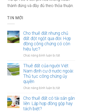
thành đúng và đầy đủ theo thỏa thuận.
TIN MỚI
Cho thuê đất nhưng chủ
đất đột ngột qua đời: Hợp
đồng công chứng có còn
hiệu lực?
ở
Chức năng bình luận bị tắt
Cho
thuê
Thuê đất của người Việt
đất
Nam định cư ở nước ngoài:
nhưng
Thủ tục công chứng ủy
chủ
quyền
đất
ở
Chức năng bình luận bị tắt
đột
Thuê
ngột
đất
Cho thuê đất có tài sản gắn
qua
của
liền: Lập hợp đồng gộp hay
đời:
người
Hợp
tách biệt?
Việt