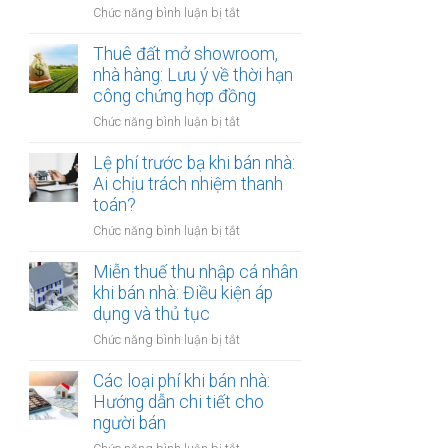
đồng
ở
Chức năng bình luận bị tắt
Nam
công
Cho
định
chứng
thuê
Thuê đất mở showroom,
cư
có
đất
nhà hàng: Lưu ý về thời hạn
ở
còn
có
công chứng hợp đồng
nước
hiệu
tài
ngoài:
lực?
ở
Chức năng bình luận bị tắt
sản
Thủ
Thuê
gắn
tục
đất
Lệ phí trước bạ khi bán nhà:
liền:
công
mở
Ai chịu trách nhiệm thanh
Lập
chứng
showroom,
toán?
hợp
ủy
nhà
đồng
quyền
ở
Chức năng bình luận bị tắt
hàng:
gộp
Lệ
Lưu
hay
phí
Miễn thuế thu nhập cá nhân
ý
tách
trước
khi bán nhà: Điều kiện áp
về
biệt?
bạ
dụng và thủ tục
thời
khi
hạn
ở
Chức năng bình luận bị tắt
bán
công
Miễn
nhà:
chứng
thuế
Các loại phí khi bán nhà:
Ai
hợp
thu
Hướng dẫn chi tiết cho
chịu
đồng
nhập
người bán
trách
cá
nhiệm