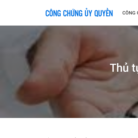
Skip
to
CÔNG 
content
Thủ t