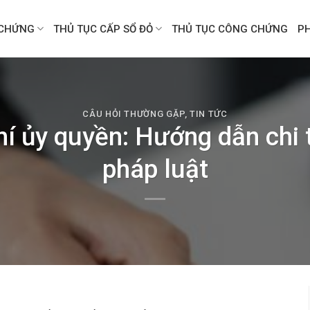
CHỨNG
THỦ TỤC CẤP SỔ ĐỎ
THỦ TỤC CÔNG CHỨNG
P
CÂU HỎI THƯỜNG GẶP
,
TIN TỨC
hí ủy quyền: Hướng dẫn chi t
pháp luật