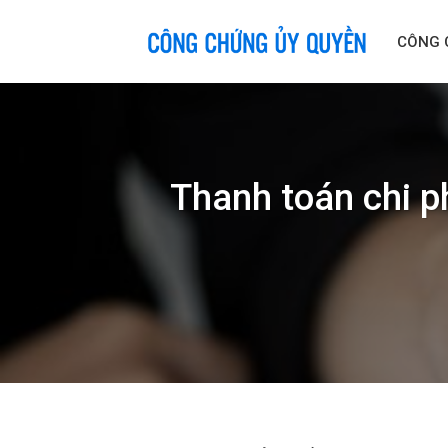
Skip
to
CÔNG 
content
Thanh toán chi p