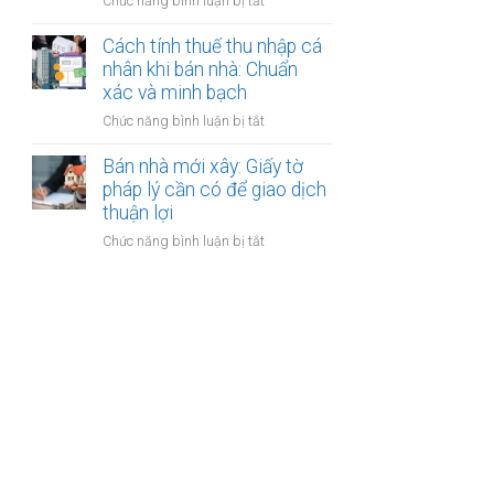
ở
Chức năng bình luận bị tắt
nhân
thanh
Các
khi
toán?
loại
Cách tính thuế thu nhập cá
bán
phí
nhân khi bán nhà: Chuẩn
nhà:
khi
xác và minh bạch
Điều
bán
kiện
ở
Chức năng bình luận bị tắt
nhà:
áp
Cách
Hướng
dụng
tính
Bán nhà mới xây: Giấy tờ
dẫn
và
thuế
pháp lý cần có để giao dịch
chi
thủ
thu
thuận lợi
tiết
tục
nhập
cho
ở
Chức năng bình luận bị tắt
cá
người
Bán
nhân
bán
nhà
khi
mới
bán
xây:
nhà:
Giấy
Chuẩn
tờ
xác
pháp
và
lý
minh
cần
bạch
có
để
giao