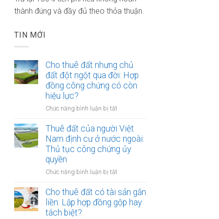
thành đúng và đầy đủ theo thỏa thuận.
TIN MỚI
Cho thuê đất nhưng chủ
đất đột ngột qua đời: Hợp
đồng công chứng có còn
hiệu lực?
ở
Chức năng bình luận bị tắt
Cho
thuê
Thuê đất của người Việt
đất
Nam định cư ở nước ngoài:
nhưng
Thủ tục công chứng ủy
chủ
quyền
đất
ở
Chức năng bình luận bị tắt
đột
Thuê
ngột
đất
Cho thuê đất có tài sản gắn
qua
của
liền: Lập hợp đồng gộp hay
đời:
người
Hợp
tách biệt?
Việt