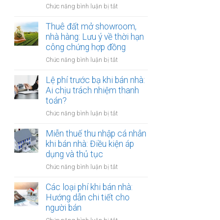
đồng
ở
Chức năng bình luận bị tắt
Nam
công
Cho
định
chứng
thuê
Thuê đất mở showroom,
cư
có
đất
nhà hàng: Lưu ý về thời hạn
ở
còn
có
công chứng hợp đồng
nước
hiệu
tài
ngoài:
lực?
ở
Chức năng bình luận bị tắt
sản
Thủ
Thuê
gắn
tục
đất
Lệ phí trước bạ khi bán nhà:
liền:
công
mở
Ai chịu trách nhiệm thanh
Lập
chứng
showroom,
toán?
hợp
ủy
nhà
đồng
quyền
ở
Chức năng bình luận bị tắt
hàng:
gộp
Lệ
Lưu
hay
phí
Miễn thuế thu nhập cá nhân
ý
tách
trước
khi bán nhà: Điều kiện áp
về
biệt?
bạ
dụng và thủ tục
thời
khi
hạn
ở
Chức năng bình luận bị tắt
bán
công
Miễn
nhà:
chứng
thuế
Các loại phí khi bán nhà:
Ai
hợp
thu
Hướng dẫn chi tiết cho
chịu
đồng
nhập
người bán
trách
cá
nhiệm