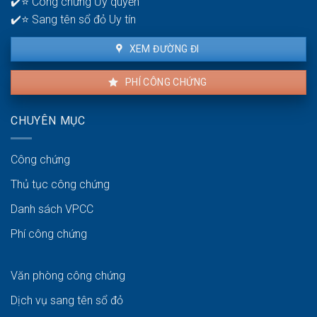
✔️⭐ Công chứng Ủy quyền
giao
dịch
✔️⭐ Sang tên sổ đỏ Uy tín
thuận
lợi
XEM ĐƯỜNG ĐI
PHÍ CÔNG CHỨNG
CHUYÊN MỤC
Công chứng
Thủ tục công chứng
Danh sách VPCC
Phí công chứng
Văn phòng công chứng
Dịch vụ sang tên sổ đỏ