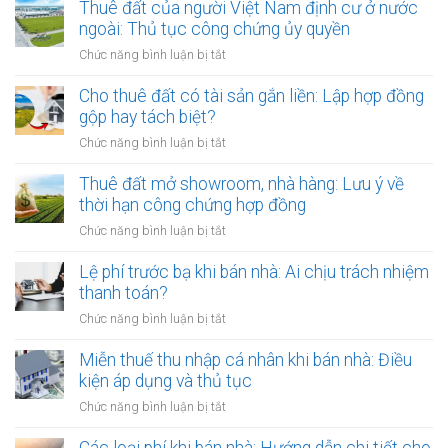
thuê
Thuê đất của người Việt Nam định cư ở nước
đất
ngoài: Thủ tục công chứng ủy quyền
nhưng
ở
Chức năng bình luận bị tắt
chủ
Thuê
đất
đất
Cho thuê đất có tài sản gắn liền: Lập hợp đồng
đột
của
gộp hay tách biệt?
ngột
người
qua
ở
Chức năng bình luận bị tắt
Việt
đời:
Cho
Nam
Hợp
thuê
Thuê đất mở showroom, nhà hàng: Lưu ý về
định
đồng
đất
thời hạn công chứng hợp đồng
cư
công
có
ở
ở
Chức năng bình luận bị tắt
chứng
tài
nước
Thuê
có
sản
ngoài:
đất
Lệ phí trước bạ khi bán nhà: Ai chịu trách nhiệm
còn
gắn
Thủ
mở
hiệu
thanh toán?
liền:
tục
showroom,
lực?
Lập
ở
Chức năng bình luận bị tắt
công
nhà
hợp
Lệ
chứng
hàng:
đồng
phí
Miễn thuế thu nhập cá nhân khi bán nhà: Điều
ủy
Lưu
gộp
trước
quyền
kiện áp dụng và thủ tục
ý
hay
bạ
về
ở
Chức năng bình luận bị tắt
tách
khi
thời
Miễn
biệt?
bán
hạn
thuế