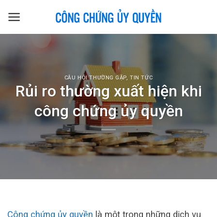
Skip
to
content
CÂU HỎI THƯỜNG GẶP
,
TIN TỨC
Rủi ro thường xuất hiện khi
công chứng ủy quyền
Công chứng ủy quyền
là một trong những dịch vụ