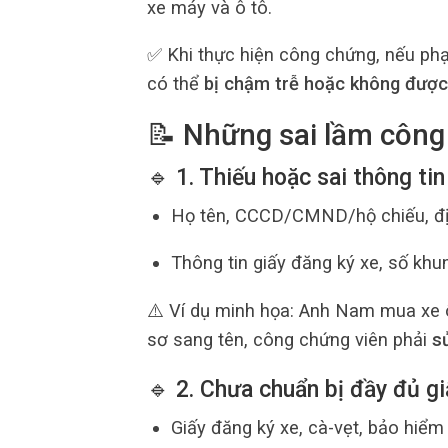
xe máy và ô tô.
✅ Khi thực hiện công chứng, nếu p
có thể
bị chậm trễ hoặc không được
📝 Những sai lầm công
🔹 1. Thiếu hoặc sai thông ti
Họ tên, CCCD/CMND/hộ chiếu, đị
Thông tin giấy đăng ký xe, số khu
⚠️ Ví dụ minh họa: Anh Nam mua xe ô
sơ sang tên, công chứng viên phải
s
🔹 2. Chưa chuẩn bị đầy đủ gi
Giấy đăng ký xe, cà-vẹt, bảo hiểm