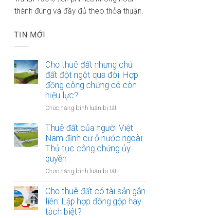
thành đúng và đầy đủ theo thỏa thuận.
TIN MỚI
Cho thuê đất nhưng chủ
đất đột ngột qua đời: Hợp
đồng công chứng có còn
hiệu lực?
ở
Chức năng bình luận bị tắt
Cho
thuê
Thuê đất của người Việt
đất
Nam định cư ở nước ngoài:
nhưng
Thủ tục công chứng ủy
chủ
quyền
đất
ở
Chức năng bình luận bị tắt
đột
Thuê
ngột
đất
Cho thuê đất có tài sản gắn
qua
của
liền: Lập hợp đồng gộp hay
đời:
người
Hợp
tách biệt?
Việt