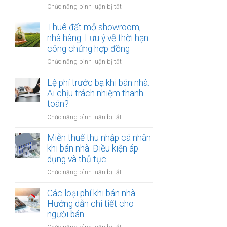
đồng
ở
Chức năng bình luận bị tắt
Nam
công
Cho
định
chứng
thuê
Thuê đất mở showroom,
cư
có
đất
nhà hàng: Lưu ý về thời hạn
ở
còn
có
công chứng hợp đồng
nước
hiệu
tài
ngoài:
lực?
ở
Chức năng bình luận bị tắt
sản
Thủ
Thuê
gắn
tục
đất
Lệ phí trước bạ khi bán nhà:
liền:
công
mở
Ai chịu trách nhiệm thanh
Lập
chứng
showroom,
toán?
hợp
ủy
nhà
đồng
quyền
ở
Chức năng bình luận bị tắt
hàng:
gộp
Lệ
Lưu
hay
phí
Miễn thuế thu nhập cá nhân
ý
tách
trước
khi bán nhà: Điều kiện áp
về
biệt?
bạ
dụng và thủ tục
thời
khi
hạn
ở
Chức năng bình luận bị tắt
bán
công
Miễn
nhà:
chứng
thuế
Các loại phí khi bán nhà:
Ai
hợp
thu
Hướng dẫn chi tiết cho
chịu
đồng
nhập
người bán
trách
cá
nhiệm