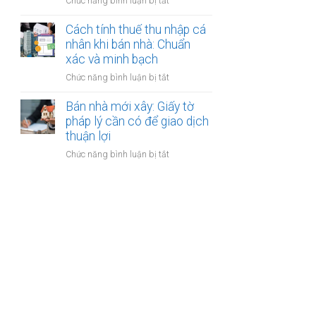
ở
Chức năng bình luận bị tắt
nhân
thanh
Các
khi
toán?
loại
Cách tính thuế thu nhập cá
bán
phí
nhân khi bán nhà: Chuẩn
nhà:
khi
xác và minh bạch
Điều
bán
kiện
ở
Chức năng bình luận bị tắt
nhà:
áp
Cách
Hướng
dụng
tính
Bán nhà mới xây: Giấy tờ
dẫn
và
thuế
pháp lý cần có để giao dịch
chi
thủ
thu
thuận lợi
tiết
tục
nhập
cho
ở
Chức năng bình luận bị tắt
cá
người
Bán
nhân
bán
nhà
khi
mới
bán
xây:
nhà:
Giấy
Chuẩn
tờ
xác
pháp
và
lý
minh
cần
bạch
có
để
giao