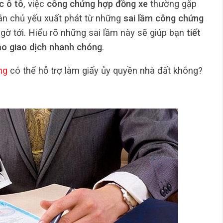
c ô tô
, việc
công chứng hợp đồng xe
thường gặp
ân chủ yếu xuất phát từ những
sai lầm công chứng
ờ tới. Hiểu rõ những sai lầm này sẽ giúp bạn
tiết
bảo giao dịch nhanh chóng
.
ng
có thể hỗ trợ làm giấy ủy quyền nhà đất không?