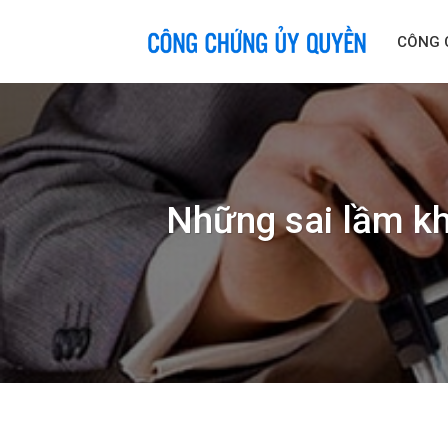
Skip
to
CÔNG 
content
Những sai lầm kh