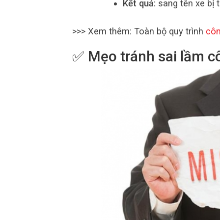
Kết quả:
sang tên xe bị t
>>> Xem thêm: Toàn bộ quy trình
côn
✅ Mẹo tránh sai lầm c