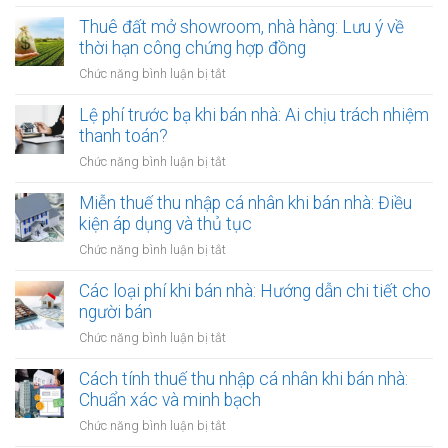
Cho
Nam
Hợp
thuê
Thuê đất mở showroom, nhà hàng: Lưu ý về
định
đồng
đất
thời hạn công chứng hợp đồng
cư
công
có
ở
ở
Chức năng bình luận bị tắt
chứng
tài
nước
Thuê
có
sản
ngoài:
đất
Lệ phí trước bạ khi bán nhà: Ai chịu trách nhiệm
còn
gắn
Thủ
mở
hiệu
thanh toán?
liền:
tục
showroom,
lực?
Lập
ở
Chức năng bình luận bị tắt
công
nhà
hợp
Lệ
chứng
hàng:
đồng
phí
Miễn thuế thu nhập cá nhân khi bán nhà: Điều
ủy
Lưu
gộp
trước
quyền
kiện áp dụng và thủ tục
ý
hay
bạ
về
ở
Chức năng bình luận bị tắt
tách
khi
thời
Miễn
biệt?
bán
hạn
thuế
Các loại phí khi bán nhà: Hướng dẫn chi tiết cho
nhà:
công
thu
người bán
Ai
chứng
nhập
chịu
ở
Chức năng bình luận bị tắt
hợp
cá
trách
Các
đồng
nhân
nhiệm
loại
Cách tính thuế thu nhập cá nhân khi bán nhà:
khi
thanh
phí
Chuẩn xác và minh bạch
bán
toán?
khi
nhà:
ở
Chức năng bình luận bị tắt
bán
Điều
Cách