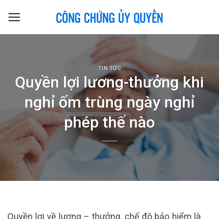
Skip
to
content
TIN TỨC
Quyền lợi lương-thưởng khi
nghỉ ốm trùng ngày nghỉ
phép thế nào
Quyền lợi về lương – thưởng, chế độ bảo hiểm là