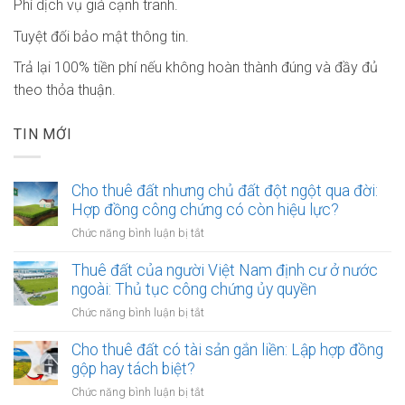
Phí dịch vụ giá cạnh tranh.
Tuyệt đối bảo mật thông tin.
Trả lại 100% tiền phí nếu không hoàn thành đúng và đầy đủ
theo thỏa thuận.
TIN MỚI
Cho thuê đất nhưng chủ đất đột ngột qua đời:
Hợp đồng công chứng có còn hiệu lực?
ở
Chức năng bình luận bị tắt
Cho
thuê
Thuê đất của người Việt Nam định cư ở nước
đất
ngoài: Thủ tục công chứng ủy quyền
nhưng
ở
Chức năng bình luận bị tắt
chủ
Thuê
đất
đất
Cho thuê đất có tài sản gắn liền: Lập hợp đồng
đột
của
gộp hay tách biệt?
ngột
người
qua
ở
Chức năng bình luận bị tắt
Việt
đời: