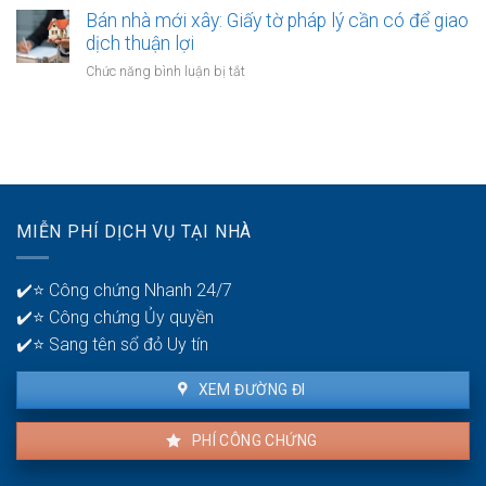
nhà:
kiện
tính
Bán nhà mới xây: Giấy tờ pháp lý cần có để giao
Hướng
áp
thuế
dịch thuận lợi
dẫn
dụng
thu
chi
ở
Chức năng bình luận bị tắt
và
nhập
tiết
Bán
thủ
cá
cho
nhà
tục
nhân
người
mới
khi
bán
xây:
bán
Giấy
nhà:
tờ
Chuẩn
pháp
xác
MIỄN PHÍ DỊCH VỤ TẠI NHÀ
lý
và
cần
minh
có
bạch
✔️⭐ Công chứng Nhanh 24/7
để
✔️⭐ Công chứng Ủy quyền
giao
dịch
✔️⭐ Sang tên sổ đỏ Uy tín
thuận
lợi
XEM ĐƯỜNG ĐI
PHÍ CÔNG CHỨNG