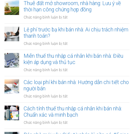
Hợp
thuê
Thuê đất mở showroom, nhà hàng: Lưu ý về
định
đồng
đất
thời hạn công chứng hợp đồng
cư
công
có
ở
ở
Chức năng bình luận bị tắt
chứng
tài
nước
Thuê
có
sản
ngoài:
đất
Lệ phí trước bạ khi bán nhà: Ai chịu trách nhiệm
còn
gắn
Thủ
mở
hiệu
thanh toán?
liền:
tục
showroom,
lực?
Lập
ở
Chức năng bình luận bị tắt
công
nhà
hợp
Lệ
chứng
hàng:
đồng
phí
Miễn thuế thu nhập cá nhân khi bán nhà: Điều
ủy
Lưu
gộp
trước
quyền
kiện áp dụng và thủ tục
ý
hay
bạ
về
ở
Chức năng bình luận bị tắt
tách
khi
thời
Miễn
biệt?
bán
hạn
thuế
Các loại phí khi bán nhà: Hướng dẫn chi tiết cho
nhà:
công
thu
người bán
Ai
chứng
nhập
chịu
ở
Chức năng bình luận bị tắt
hợp
cá
trách
Các
đồng
nhân
nhiệm
loại
Cách tính thuế thu nhập cá nhân khi bán nhà:
khi
thanh
phí
Chuẩn xác và minh bạch
bán
toán?
khi
nhà:
ở
Chức năng bình luận bị tắt
bán
Điều
Cách
nhà:
kiện
tính