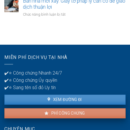
Bán nhà mới xây: Giấy tờ pháp lý cần có để giao
Hướng
áp
thuế
dịch thuận lợi
dẫn
dụng
thu
chi
ở
Chức năng bình luận bị tắt
và
nhập
tiết
Bán
thủ
cá
cho
nhà
tục
nhân
người
mới
khi
bán
xây:
bán
Giấy
nhà:
tờ
Chuẩn
pháp
xác
MIỄN PHÍ DỊCH VỤ TẠI NHÀ
lý
và
cần
minh
có
bạch
✔️⭐ Công chứng Nhanh 24/7
để
✔️⭐ Công chứng Ủy quyền
giao
dịch
✔️⭐ Sang tên sổ đỏ Uy tín
thuận
lợi
XEM ĐƯỜNG ĐI
PHÍ CÔNG CHỨNG
CHUYÊN MỤC