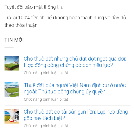
Tuyệt đối bảo mật thông tin.
Trả lại 100% tiền phí nếu không hoàn thành đúng và đầy đủ
theo thỏa thuận.
TIN MỚI
Cho thuê đất nhưng chủ đất đột ngột qua đời:
Hợp đồng công chứng có còn hiệu lực?
ở
Chức năng bình luận bị tắt
Cho
thuê
Thuê đất của người Việt Nam định cư ở nước
đất
ngoài: Thủ tục công chứng ủy quyền
nhưng
ở
Chức năng bình luận bị tắt
chủ
Thuê
đất
đất
Cho thuê đất có tài sản gắn liền: Lập hợp đồng
đột
của
gộp hay tách biệt?
ngột
người
qua
ở
Chức năng bình luận bị tắt
Việt
đời:
Cho
Nam