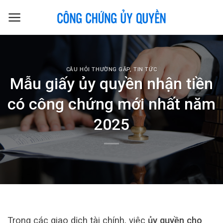
Skip
to
content
CÂU HỎI THƯỜNG GẶP
,
TIN TỨC
Mẫu giấy ủy quyền nhận tiền
có công chứng mới nhất năm
2025
Trong các giao dịch tài chính, việc
ủy quyền cho