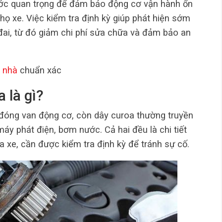
ớc quan trọng để đảm bảo động cơ vận hành ổn
thọ xe. Việc kiểm tra định kỳ giúp phát hiện sớm
đai, từ đó giảm chi phí sửa chữa và đảm bảo an
 nhà
chuẩn xác
 là gì?
 đóng van động cơ, còn dây curoa thường truyền
máy phát điện, bơm nước. Cả hai đều là chi tiết
 xe, cần được kiểm tra định kỳ để tránh sự cố.