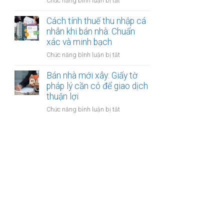
ở
Chức năng bình luận bị tắt
nhân
thanh
Các
khi
toán?
loại
Cách tính thuế thu nhập cá
bán
phí
nhân khi bán nhà: Chuẩn
nhà:
khi
xác và minh bạch
Điều
bán
kiện
ở
Chức năng bình luận bị tắt
nhà:
áp
Cách
Hướng
dụng
tính
Bán nhà mới xây: Giấy tờ
dẫn
và
thuế
pháp lý cần có để giao dịch
chi
thủ
thu
thuận lợi
tiết
tục
nhập
cho
ở
Chức năng bình luận bị tắt
cá
người
Bán
nhân
bán
nhà
khi
mới
bán
xây:
nhà:
Giấy
Chuẩn
tờ
xác
pháp
và
lý
minh
cần
bạch
có
để
giao