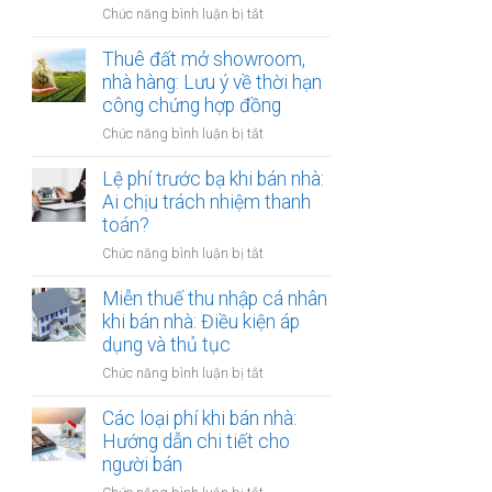
đồng
ở
Chức năng bình luận bị tắt
Nam
công
Cho
định
chứng
thuê
Thuê đất mở showroom,
cư
có
đất
nhà hàng: Lưu ý về thời hạn
ở
còn
có
công chứng hợp đồng
nước
hiệu
tài
ngoài:
lực?
ở
Chức năng bình luận bị tắt
sản
Thủ
Thuê
gắn
tục
đất
Lệ phí trước bạ khi bán nhà:
liền:
công
mở
Ai chịu trách nhiệm thanh
Lập
chứng
showroom,
toán?
hợp
ủy
nhà
đồng
quyền
ở
Chức năng bình luận bị tắt
hàng:
gộp
Lệ
Lưu
hay
phí
Miễn thuế thu nhập cá nhân
ý
tách
trước
khi bán nhà: Điều kiện áp
về
biệt?
bạ
dụng và thủ tục
thời
khi
hạn
ở
Chức năng bình luận bị tắt
bán
công
Miễn
nhà:
chứng
thuế
Các loại phí khi bán nhà:
Ai
hợp
thu
Hướng dẫn chi tiết cho
chịu
đồng
nhập
người bán
trách
cá
nhiệm