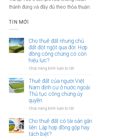
thành đúng và đầy đủ theo thỏa thuận.
TIN MỚI
Cho thuê đất nhưng chủ
đất đột ngột qua đời: Hợp
đồng công chứng có còn
hiệu lực?
ở
Chức năng bình luận bị tắt
Cho
thuê
Thuê đất của người Việt
đất
Nam định cư ở nước ngoài:
nhưng
Thủ tục công chứng ủy
chủ
quyền
đất
ở
Chức năng bình luận bị tắt
đột
Thuê
ngột
đất
Cho thuê đất có tài sản gắn
qua
của
liền: Lập hợp đồng gộp hay
đời:
người
Hợp
tách biệt?
Việt