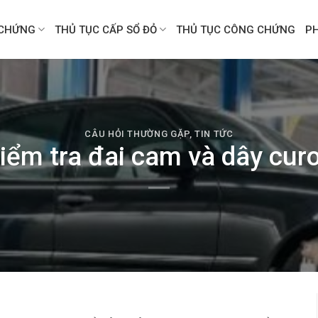
CHỨNG
THỦ TỤC CẤP SỔ ĐỎ
THỦ TỤC CÔNG CHỨNG
P
CÂU HỎI THƯỜNG GẶP
,
TIN TỨC
iểm tra đai cam và dây cur