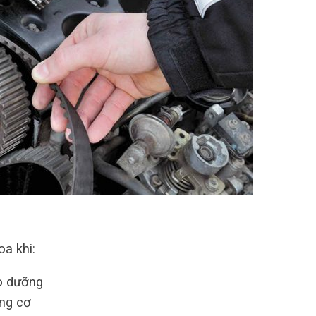
a khi:
o dưỡng
ộng cơ