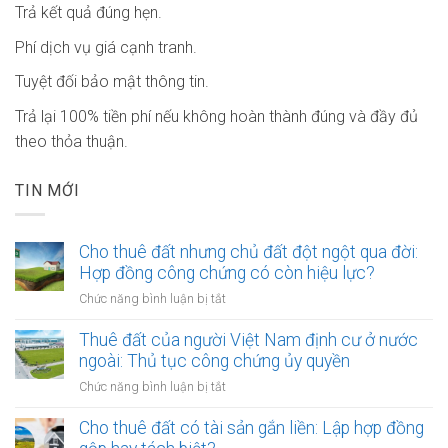
Trả kết quả đúng hẹn.
Phí dịch vụ giá cạnh tranh.
Tuyệt đối bảo mật thông tin.
Trả lại 100% tiền phí nếu không hoàn thành đúng và đầy đủ
theo thỏa thuận.
TIN MỚI
Cho thuê đất nhưng chủ đất đột ngột qua đời:
Hợp đồng công chứng có còn hiệu lực?
ở
Chức năng bình luận bị tắt
Cho
thuê
Thuê đất của người Việt Nam định cư ở nước
đất
ngoài: Thủ tục công chứng ủy quyền
nhưng
ở
Chức năng bình luận bị tắt
chủ
Thuê
đất
đất
Cho thuê đất có tài sản gắn liền: Lập hợp đồng
đột
của