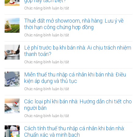
gộp hay tách biệt?
ngột
người
qua
ở
Chức năng bình luận bị tắt
Việt
đời:
Cho
Nam
Hợp
thuê
Thuê đất mở showroom, nhà hàng: Lưu ý về
định
đồng
đất
thời hạn công chứng hợp đồng
cư
công
có
ở
ở
Chức năng bình luận bị tắt
chứng
tài
nước
Thuê
có
sản
ngoài:
đất
Lệ phí trước bạ khi bán nhà: Ai chịu trách nhiệm
còn
gắn
Thủ
mở
hiệu
thanh toán?
liền:
tục
showroom,
lực?
Lập
ở
Chức năng bình luận bị tắt
công
nhà
hợp
Lệ
chứng
hàng:
đồng
phí
Miễn thuế thu nhập cá nhân khi bán nhà: Điều
ủy
Lưu
gộp
trước
quyền
kiện áp dụng và thủ tục
ý
hay
bạ
về
ở
Chức năng bình luận bị tắt
tách
khi
thời
Miễn
biệt?
bán
hạn
thuế
Các loại phí khi bán nhà: Hướng dẫn chi tiết cho
nhà:
công
thu
người bán
Ai
chứng
nhập
chịu
ở
Chức năng bình luận bị tắt
hợp
cá
trách
Các
đồng
nhân
nhiệm
loại
Cách tính thuế thu nhập cá nhân khi bán nhà:
khi
thanh
phí
Chuẩn xác và minh bạch
bán