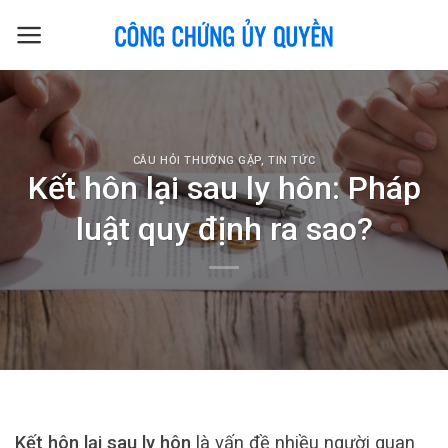
Skip
to
content
CÂU HỎI THƯỜNG GẶP
,
TIN TỨC
Kết hôn lại sau ly hôn: Pháp
luật quy định ra sao?
Kết hôn lại sau ly hôn
là vấn đề nhiều người quan