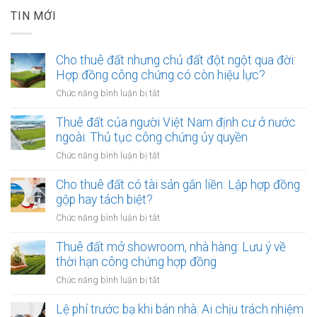
TIN MỚI
Cho thuê đất nhưng chủ đất đột ngột qua đời:
Hợp đồng công chứng có còn hiệu lực?
ở
Chức năng bình luận bị tắt
Cho
thuê
Thuê đất của người Việt Nam định cư ở nước
đất
ngoài: Thủ tục công chứng ủy quyền
nhưng
ở
Chức năng bình luận bị tắt
chủ
Thuê
đất
đất
Cho thuê đất có tài sản gắn liền: Lập hợp đồng
đột
của
gộp hay tách biệt?
ngột
người
qua
ở
Chức năng bình luận bị tắt
Việt
đời:
Cho
Nam
Hợp
thuê
Thuê đất mở showroom, nhà hàng: Lưu ý về
định
đồng
đất
thời hạn công chứng hợp đồng
cư
công
có
ở
ở
Chức năng bình luận bị tắt
chứng
tài
nước
Thuê
có
sản
ngoài:
đất
Lệ phí trước bạ khi bán nhà: Ai chịu trách nhiệm
còn
gắn
Thủ