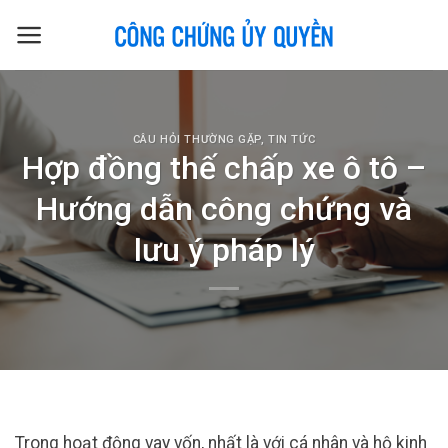
Skip
to
content
CÂU HỎI THƯỜNG GẶP
,
TIN TỨC
Hợp đồng thế chấp xe ô tô –
Hướng dẫn công chứng và
lưu ý pháp lý
Trong hoạt động vay vốn, nhất là với cá nhân và hộ kinh