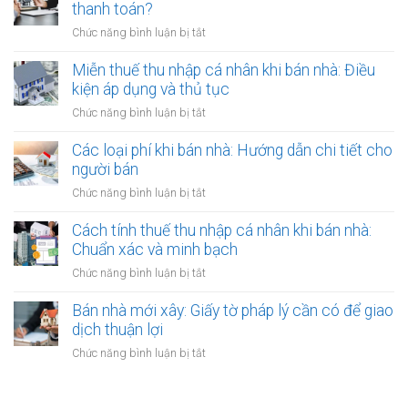
mở
hiệu
thanh toán?
liền:
tục
showroom,
lực?
Lập
ở
Chức năng bình luận bị tắt
công
nhà
hợp
Lệ
chứng
hàng:
đồng
phí
Miễn thuế thu nhập cá nhân khi bán nhà: Điều
ủy
Lưu
gộp
trước
quyền
kiện áp dụng và thủ tục
ý
hay
bạ
về
ở
Chức năng bình luận bị tắt
tách
khi
thời
Miễn
biệt?
bán
hạn
thuế
Các loại phí khi bán nhà: Hướng dẫn chi tiết cho
nhà:
công
thu
người bán
Ai
chứng
nhập
chịu
ở
Chức năng bình luận bị tắt
hợp
cá
trách
Các
đồng
nhân
nhiệm
loại
Cách tính thuế thu nhập cá nhân khi bán nhà:
khi
thanh
phí
Chuẩn xác và minh bạch
bán
toán?
khi
nhà:
ở
Chức năng bình luận bị tắt
bán
Điều
Cách
nhà:
kiện
tính
Bán nhà mới xây: Giấy tờ pháp lý cần có để giao
Hướng
áp
thuế
dịch thuận lợi
dẫn
dụng
thu
chi
ở
Chức năng bình luận bị tắt
và
nhập
tiết
Bán
thủ
cá
cho
nhà
tục
nhân
người
mới