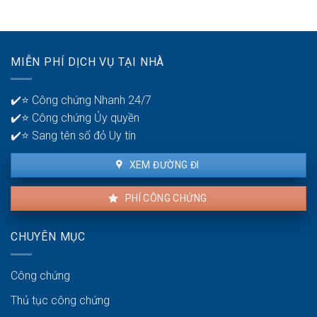
khi
bán
xây:
bán
Giấy
nhà:
tờ
Chuẩn
pháp
xác
MIỄN PHÍ DỊCH VỤ TẠI NHÀ
lý
và
cần
minh
có
bạch
✔️⭐ Công chứng Nhanh 24/7
để
✔️⭐ Công chứng Ủy quyền
giao
dịch
✔️⭐ Sang tên sổ đỏ Uy tín
thuận
lợi
XEM ĐƯỜNG ĐI
PHÍ CÔNG CHỨNG
CHUYÊN MỤC
Công chứng
Thủ tục công chứng