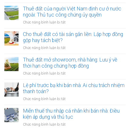
Cho
thuê
Thuê đất của người Việt Nam định cư ở nước
đất
ngoài: Thủ tục công chứng ủy quyền
nhưng
ở
Chức năng bình luận bị tắt
chủ
Thuê
đất
đất
Cho thuê đất có tài sản gắn liền: Lập hợp đồng
đột
của
gộp hay tách biệt?
ngột
người
qua
ở
Chức năng bình luận bị tắt
Việt
đời:
Cho
Nam
Hợp
thuê
Thuê đất mở showroom, nhà hàng: Lưu ý về
định
đồng
đất
thời hạn công chứng hợp đồng
cư
công
có
ở
ở
Chức năng bình luận bị tắt
chứng
tài
nước
Thuê
có
sản
ngoài:
đất
Lệ phí trước bạ khi bán nhà: Ai chịu trách nhiệm
còn
gắn
Thủ
mở
hiệu
thanh toán?
liền:
tục
showroom,
lực?
Lập
ở
Chức năng bình luận bị tắt
công
nhà
hợp
Lệ
chứng
hàng:
đồng
phí
Miễn thuế thu nhập cá nhân khi bán nhà: Điều
ủy
Lưu
gộp
trước
quyền
kiện áp dụng và thủ tục
ý
hay
bạ
về
ở
Chức năng bình luận bị tắt
tách
khi
thời
Miễn