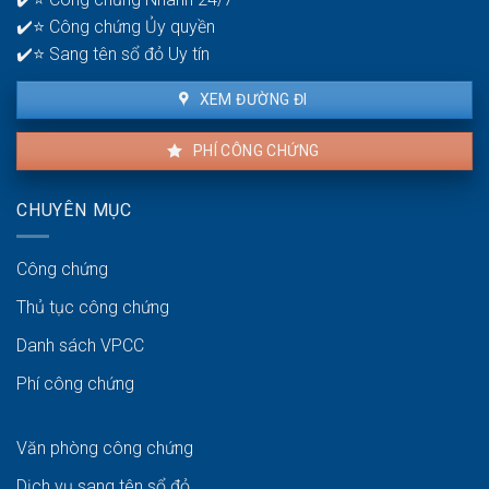
để
✔️⭐ Công chứng Ủy quyền
giao
dịch
✔️⭐ Sang tên sổ đỏ Uy tín
thuận
lợi
XEM ĐƯỜNG ĐI
PHÍ CÔNG CHỨNG
CHUYÊN MỤC
Công chứng
Thủ tục công chứng
Danh sách VPCC
Phí công chứng
Văn phòng công chứng
Dịch vụ sang tên sổ đỏ