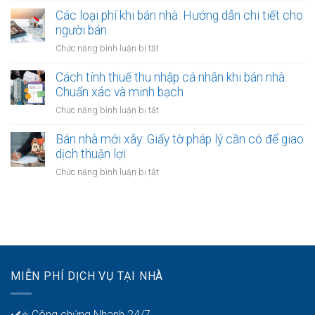
biệt?
bán
hạn
thuế
Các loại phí khi bán nhà: Hướng dẫn chi tiết cho
nhà:
công
thu
người bán
Ai
chứng
nhập
chịu
ở
Chức năng bình luận bị tắt
hợp
cá
trách
Các
đồng
nhân
nhiệm
loại
Cách tính thuế thu nhập cá nhân khi bán nhà:
khi
thanh
phí
Chuẩn xác và minh bạch
bán
toán?
khi
nhà:
ở
Chức năng bình luận bị tắt
bán
Điều
Cách
nhà:
kiện
tính
Bán nhà mới xây: Giấy tờ pháp lý cần có để giao
Hướng
áp
thuế
dịch thuận lợi
dẫn
dụng
thu
chi
ở
Chức năng bình luận bị tắt
và
nhập
tiết
Bán
thủ
cá
cho
nhà
tục
nhân
người
mới
khi
bán
xây:
bán
Giấy
nhà:
tờ
Chuẩn
pháp
xác
MIỄN PHÍ DỊCH VỤ TẠI NHÀ
lý
và
cần
minh
có
bạch
✔️⭐ Công chứng Nhanh 24/7