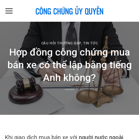
Skip
to
content
CÂU HỎI THƯỜNG GẶP
,
TIN TỨC
Hợp đồng công chứng mua
bán xe có thể lập bằng tiếng
Anh không?
Khi giao dịch mua bán xe với
người nước ngoài