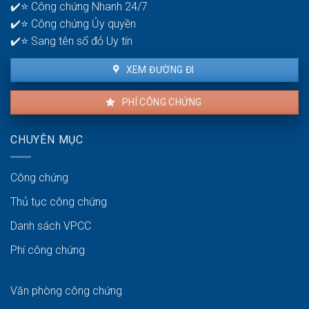
bạch
✔️⭐ Công chứng Nhanh 24/7
để
✔️⭐ Công chứng Ủy quyền
giao
dịch
✔️⭐ Sang tên sổ đỏ Uy tín
thuận
lợi
XEM ĐƯỜNG ĐI
PHÍ CÔNG CHỨNG
CHUYÊN MỤC
Công chứng
Thủ tục công chứng
Danh sách VPCC
Phí công chứng
Văn phòng công chứng