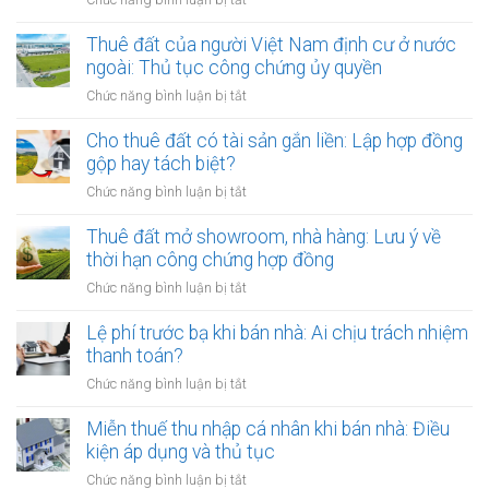
Cho
thuê
Thuê đất của người Việt Nam định cư ở nước
đất
ngoài: Thủ tục công chứng ủy quyền
nhưng
ở
Chức năng bình luận bị tắt
chủ
Thuê
đất
đất
Cho thuê đất có tài sản gắn liền: Lập hợp đồng
đột
của
gộp hay tách biệt?
ngột
người
qua
ở
Chức năng bình luận bị tắt
Việt
đời:
Cho
Nam
Hợp
thuê
Thuê đất mở showroom, nhà hàng: Lưu ý về
định
đồng
đất
thời hạn công chứng hợp đồng
cư
công
có
ở
ở
Chức năng bình luận bị tắt
chứng
tài
nước
Thuê
có
sản
ngoài:
đất
Lệ phí trước bạ khi bán nhà: Ai chịu trách nhiệm
còn
gắn
Thủ
mở
hiệu
thanh toán?
liền:
tục
showroom,
lực?
Lập
ở
Chức năng bình luận bị tắt
công
nhà
hợp
Lệ
chứng
hàng:
đồng
phí
Miễn thuế thu nhập cá nhân khi bán nhà: Điều
ủy
Lưu
gộp
trước
quyền
kiện áp dụng và thủ tục
ý
hay
bạ
về
ở
Chức năng bình luận bị tắt
tách
khi