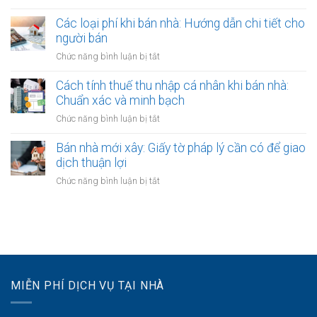
thời
Miễn
biệt?
bán
hạn
thuế
Các loại phí khi bán nhà: Hướng dẫn chi tiết cho
nhà:
công
thu
người bán
Ai
chứng
nhập
chịu
ở
Chức năng bình luận bị tắt
hợp
cá
trách
Các
đồng
nhân
nhiệm
loại
Cách tính thuế thu nhập cá nhân khi bán nhà:
khi
thanh
phí
Chuẩn xác và minh bạch
bán
toán?
khi
nhà:
ở
Chức năng bình luận bị tắt
bán
Điều
Cách
nhà:
kiện
tính
Bán nhà mới xây: Giấy tờ pháp lý cần có để giao
Hướng
áp
thuế
dịch thuận lợi
dẫn
dụng
thu
chi
ở
Chức năng bình luận bị tắt
và
nhập
tiết
Bán
thủ
cá
cho
nhà
tục
nhân
người
mới
khi
bán
xây:
bán
Giấy
nhà:
tờ
Chuẩn
pháp
xác
MIỄN PHÍ DỊCH VỤ TẠI NHÀ
lý
và
cần
minh
có