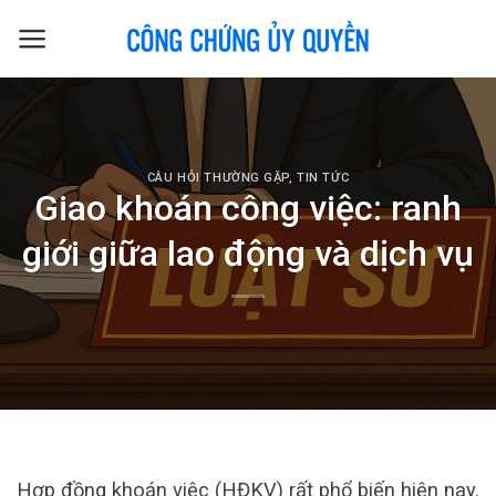
Skip
to
content
CÂU HỎI THƯỜNG GẶP
,
TIN TỨC
Giao khoán công việc: ranh
giới giữa lao động và dịch vụ
Hợp đồng khoán việc (HĐKV) rất phổ biến hiện nay.