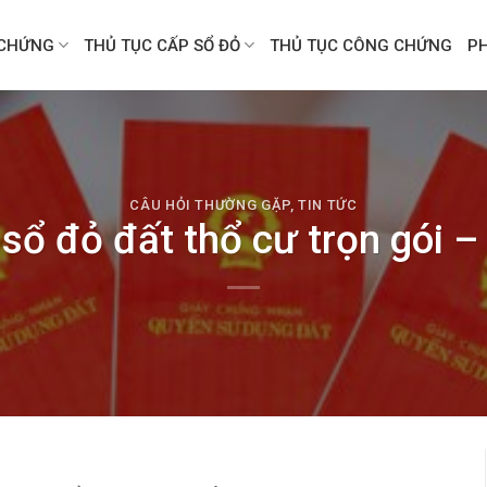
CHỨNG
THỦ TỤC CẤP SỔ ĐỎ
THỦ TỤC CÔNG CHỨNG
P
CÂU HỎI THƯỜNG GẶP
,
TIN TỨC
sổ đỏ đất thổ cư trọn gói –