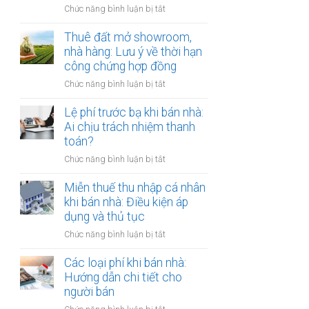
đồng
ở
Chức năng bình luận bị tắt
Nam
công
Cho
định
chứng
thuê
Thuê đất mở showroom,
cư
có
đất
nhà hàng: Lưu ý về thời hạn
ở
còn
có
công chứng hợp đồng
nước
hiệu
tài
ngoài:
lực?
ở
Chức năng bình luận bị tắt
sản
Thủ
Thuê
gắn
tục
đất
Lệ phí trước bạ khi bán nhà:
liền:
công
mở
Ai chịu trách nhiệm thanh
Lập
chứng
showroom,
toán?
hợp
ủy
nhà
đồng
quyền
ở
Chức năng bình luận bị tắt
hàng:
gộp
Lệ
Lưu
hay
phí
Miễn thuế thu nhập cá nhân
ý
tách
trước
khi bán nhà: Điều kiện áp
về
biệt?
bạ
dụng và thủ tục
thời
khi
hạn
ở
Chức năng bình luận bị tắt
bán
công
Miễn
nhà:
chứng
thuế
Các loại phí khi bán nhà:
Ai
hợp
thu
Hướng dẫn chi tiết cho
chịu
đồng
nhập
người bán
trách
cá
nhiệm