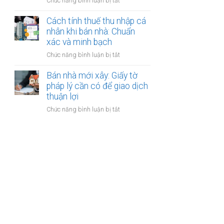
ở
Chức năng bình luận bị tắt
nhân
thanh
Các
khi
toán?
loại
Cách tính thuế thu nhập cá
bán
phí
nhân khi bán nhà: Chuẩn
nhà:
khi
xác và minh bạch
Điều
bán
kiện
ở
Chức năng bình luận bị tắt
nhà:
áp
Cách
Hướng
dụng
tính
Bán nhà mới xây: Giấy tờ
dẫn
và
thuế
pháp lý cần có để giao dịch
chi
thủ
thu
thuận lợi
tiết
tục
nhập
cho
ở
Chức năng bình luận bị tắt
cá
người
Bán
nhân
bán
nhà
khi
mới
bán
xây:
nhà:
Giấy
Chuẩn
tờ
xác
pháp
và
lý
minh
cần
bạch
có
để
giao