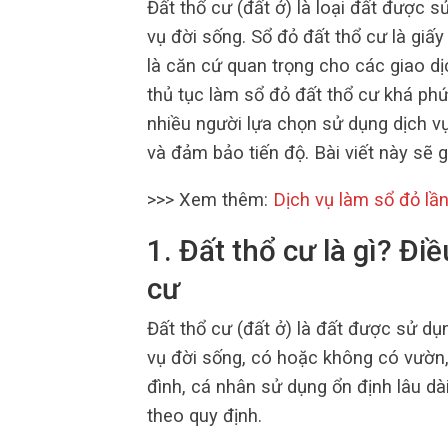
Đất thổ cư (đất ở) là loại đất được 
vụ đời sống. Sổ đỏ đất thổ cư là giấ
là căn cứ quan trọng cho các giao d
thủ tục làm sổ đỏ đất thổ cư khá phức
nhiều người lựa chọn sử dụng dịch v
và đảm bảo tiến độ. Bài viết này sẽ g
>>> Xem thêm:
Dịch vụ làm sổ đỏ lầ
1. Đất thổ cư là gì? Đi
cư
Đất thổ cư (đất ở) là đất được sử d
vụ đời sống, có hoặc không có vườn,
đình, cá nhân sử dụng ổn định lâu d
theo quy định.