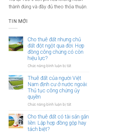
thành đúng và đầy đủ theo thỏa thuận.
TIN MỚI
Cho thuê đất nhưng chủ
đất đột ngột qua đời: Hợp
đồng công chứng có còn
hiệu lực?
ở
Chức năng bình luận bị tắt
Cho
thuê
Thuê đất của người Việt
đất
Nam định cư ở nước ngoài:
nhưng
Thủ tục công chứng ủy
chủ
quyền
đất
ở
Chức năng bình luận bị tắt
đột
Thuê
ngột
đất
Cho thuê đất có tài sản gắn
qua
của
liền: Lập hợp đồng gộp hay
đời:
người
Hợp
tách biệt?
Việt