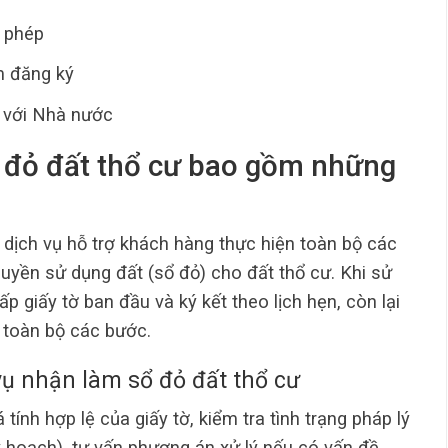
i phép
m đăng ký
í với Nhà nước
ổ đỏ đất thổ cư bao gồm những
 dịch vụ hỗ trợ khách hàng thực hiện toàn bộ các
uyền sử dụng đất (sổ đỏ) cho đất thổ cư. Khi sử
p giấy tờ ban đầu và ký kết theo lịch hẹn, còn lại
n toàn bộ các bước.
vụ nhận làm sổ đỏ đất thổ cư
tính hợp lệ của giấy tờ, kiểm tra tình trạng pháp lý
y hoạch), tư vấn phương án xử lý nếu có vấn đề.