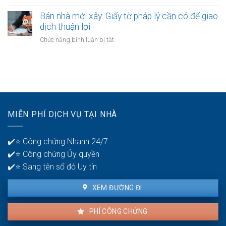
Điều
Cách
nhà:
kiện
tính
Bán nhà mới xây: Giấy tờ pháp lý cần có để giao
Hướng
áp
thuế
dịch thuận lợi
dẫn
dụng
thu
chi
ở
Chức năng bình luận bị tắt
và
nhập
tiết
Bán
thủ
cá
cho
nhà
tục
nhân
người
mới
khi
bán
xây:
bán
Giấy
nhà:
tờ
Chuẩn
pháp
xác
MIỄN PHÍ DỊCH VỤ TẠI NHÀ
lý
và
cần
minh
có
bạch
✔️⭐ Công chứng Nhanh 24/7
để
✔️⭐ Công chứng Ủy quyền
giao
dịch
✔️⭐ Sang tên sổ đỏ Uy tín
thuận
lợi
XEM ĐƯỜNG ĐI
PHÍ CÔNG CHỨNG