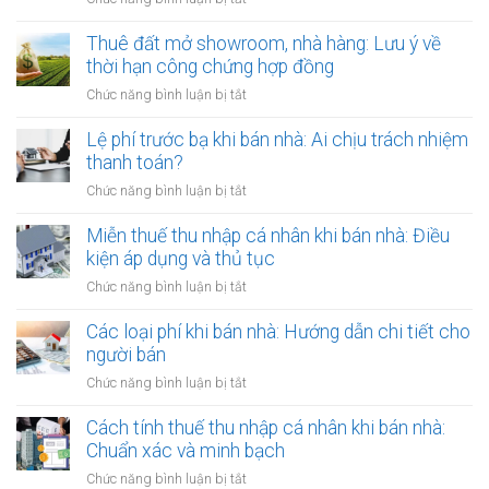
Việt
đời:
Cho
Nam
Hợp
thuê
Thuê đất mở showroom, nhà hàng: Lưu ý về
định
đồng
đất
thời hạn công chứng hợp đồng
cư
công
có
ở
ở
Chức năng bình luận bị tắt
chứng
tài
nước
Thuê
có
sản
ngoài:
đất
Lệ phí trước bạ khi bán nhà: Ai chịu trách nhiệm
còn
gắn
Thủ
mở
hiệu
thanh toán?
liền:
tục
showroom,
lực?
Lập
ở
Chức năng bình luận bị tắt
công
nhà
hợp
Lệ
chứng
hàng:
đồng
phí
Miễn thuế thu nhập cá nhân khi bán nhà: Điều
ủy
Lưu
gộp
trước
quyền
kiện áp dụng và thủ tục
ý
hay
bạ
về
ở
Chức năng bình luận bị tắt
tách
khi
thời
Miễn
biệt?
bán
hạn
thuế
Các loại phí khi bán nhà: Hướng dẫn chi tiết cho
nhà:
công
thu
người bán
Ai
chứng
nhập
chịu
ở
Chức năng bình luận bị tắt
hợp
cá
trách
Các
đồng
nhân
nhiệm
loại
Cách tính thuế thu nhập cá nhân khi bán nhà:
khi
thanh
phí
Chuẩn xác và minh bạch
bán
toán?
khi
nhà:
ở
Chức năng bình luận bị tắt
bán