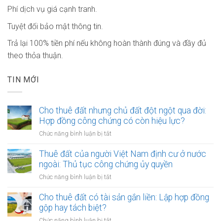
Phí dịch vụ giá cạnh tranh.
Tuyệt đối bảo mật thông tin.
Trả lại 100% tiền phí nếu không hoàn thành đúng và đầy đủ
theo thỏa thuận.
TIN MỚI
Cho thuê đất nhưng chủ đất đột ngột qua đời:
Hợp đồng công chứng có còn hiệu lực?
ở
Chức năng bình luận bị tắt
Cho
thuê
Thuê đất của người Việt Nam định cư ở nước
đất
ngoài: Thủ tục công chứng ủy quyền
nhưng
ở
Chức năng bình luận bị tắt
chủ
Thuê
đất
đất
Cho thuê đất có tài sản gắn liền: Lập hợp đồng
đột
của
gộp hay tách biệt?
ngột
người
qua
ở
Chức năng bình luận bị tắt