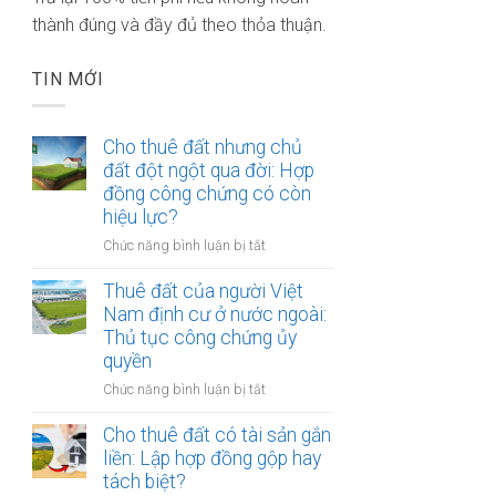
thành đúng và đầy đủ theo thỏa thuận.
TIN MỚI
Cho thuê đất nhưng chủ
đất đột ngột qua đời: Hợp
đồng công chứng có còn
hiệu lực?
ở
Chức năng bình luận bị tắt
Cho
thuê
Thuê đất của người Việt
đất
Nam định cư ở nước ngoài:
nhưng
Thủ tục công chứng ủy
chủ
quyền
đất
ở
Chức năng bình luận bị tắt
đột
Thuê
ngột
đất
Cho thuê đất có tài sản gắn
qua
của
liền: Lập hợp đồng gộp hay
đời:
người
Hợp
tách biệt?
Việt