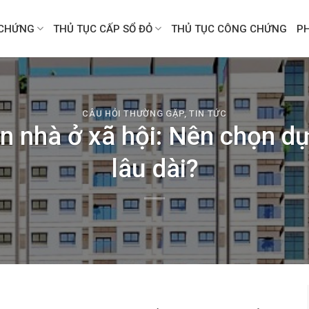
CHỨNG
THỦ TỤC CẤP SỔ ĐỎ
THỦ TỤC CÔNG CHỨNG
P
CÂU HỎI THƯỜNG GẶP
,
TIN TỨC
n nhà ở xã hội: Nên chọn d
lâu dài?