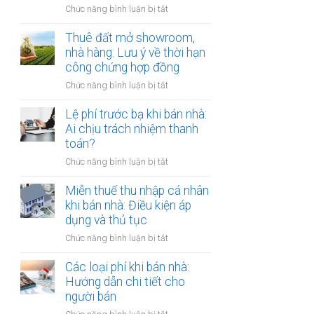
đồng
ở
Chức năng bình luận bị tắt
Nam
công
Cho
định
chứng
thuê
Thuê đất mở showroom,
cư
có
đất
nhà hàng: Lưu ý về thời hạn
ở
còn
có
công chứng hợp đồng
nước
hiệu
tài
ngoài:
lực?
ở
Chức năng bình luận bị tắt
sản
Thủ
Thuê
gắn
tục
đất
Lệ phí trước bạ khi bán nhà:
liền:
công
mở
Ai chịu trách nhiệm thanh
Lập
chứng
showroom,
toán?
hợp
ủy
nhà
đồng
quyền
ở
Chức năng bình luận bị tắt
hàng:
gộp
Lệ
Lưu
hay
phí
Miễn thuế thu nhập cá nhân
ý
tách
trước
khi bán nhà: Điều kiện áp
về
biệt?
bạ
dụng và thủ tục
thời
khi
hạn
ở
Chức năng bình luận bị tắt
bán
công
Miễn
nhà:
chứng
thuế
Các loại phí khi bán nhà:
Ai
hợp
thu
Hướng dẫn chi tiết cho
chịu
đồng
nhập
người bán
trách
cá
nhiệm