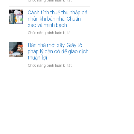
ở
Chức năng bình luận bị tắt
nhân
thanh
Các
khi
toán?
loại
Cách tính thuế thu nhập cá
bán
phí
nhân khi bán nhà: Chuẩn
nhà:
khi
xác và minh bạch
Điều
bán
kiện
ở
Chức năng bình luận bị tắt
nhà:
áp
Cách
Hướng
dụng
tính
Bán nhà mới xây: Giấy tờ
dẫn
và
thuế
pháp lý cần có để giao dịch
chi
thủ
thu
thuận lợi
tiết
tục
nhập
cho
ở
Chức năng bình luận bị tắt
cá
người
Bán
nhân
bán
nhà
khi
mới
bán
xây:
nhà:
Giấy
Chuẩn
tờ
xác
pháp
và
lý
minh
cần
bạch
có
để
giao