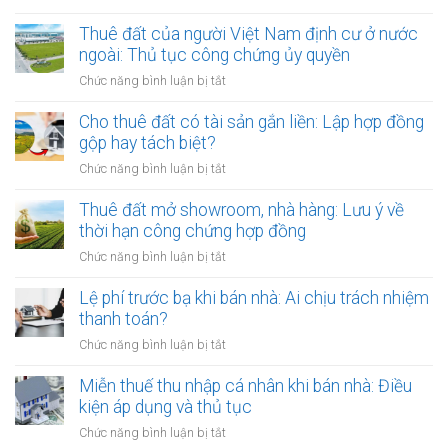
Cho
thuê
Thuê đất của người Việt Nam định cư ở nước
đất
ngoài: Thủ tục công chứng ủy quyền
nhưng
ở
Chức năng bình luận bị tắt
chủ
Thuê
đất
đất
Cho thuê đất có tài sản gắn liền: Lập hợp đồng
đột
của
gộp hay tách biệt?
ngột
người
qua
ở
Chức năng bình luận bị tắt
Việt
đời:
Cho
Nam
Hợp
thuê
Thuê đất mở showroom, nhà hàng: Lưu ý về
định
đồng
đất
thời hạn công chứng hợp đồng
cư
công
có
ở
ở
Chức năng bình luận bị tắt
chứng
tài
nước
Thuê
có
sản
ngoài:
đất
Lệ phí trước bạ khi bán nhà: Ai chịu trách nhiệm
còn
gắn
Thủ
mở
hiệu
thanh toán?
liền:
tục
showroom,
lực?
Lập
ở
Chức năng bình luận bị tắt
công
nhà
hợp
Lệ
chứng
hàng:
đồng
phí
Miễn thuế thu nhập cá nhân khi bán nhà: Điều
ủy
Lưu
gộp
trước
quyền
kiện áp dụng và thủ tục
ý
hay
bạ
về
ở
Chức năng bình luận bị tắt
tách
khi
thời