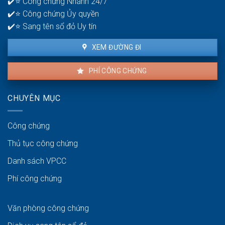
✔️⭐ Công chứng Nhanh 24/7
để
✔️⭐ Công chứng Ủy quyền
giao
dịch
✔️⭐ Sang tên sổ đỏ Uy tín
thuận
lợi
XEM ĐƯỜNG ĐI
PHÍ CÔNG CHỨNG
CHUYÊN MỤC
Công chứng
Thủ tục công chứng
Danh sách VPCC
Phí công chứng
Văn phòng công chứng