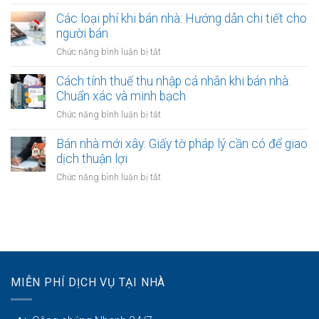
Miễn
biệt?
bán
hạn
thuế
Các loại phí khi bán nhà: Hướng dẫn chi tiết cho
nhà:
công
thu
người bán
Ai
chứng
nhập
chịu
ở
Chức năng bình luận bị tắt
hợp
cá
trách
Các
đồng
nhân
nhiệm
loại
Cách tính thuế thu nhập cá nhân khi bán nhà:
khi
thanh
phí
Chuẩn xác và minh bạch
bán
toán?
khi
nhà:
ở
Chức năng bình luận bị tắt
bán
Điều
Cách
nhà:
kiện
tính
Bán nhà mới xây: Giấy tờ pháp lý cần có để giao
Hướng
áp
thuế
dịch thuận lợi
dẫn
dụng
thu
chi
ở
Chức năng bình luận bị tắt
và
nhập
tiết
Bán
thủ
cá
cho
nhà
tục
nhân
người
mới
khi
bán
xây:
bán
Giấy
nhà:
tờ
Chuẩn
pháp
xác
MIỄN PHÍ DỊCH VỤ TẠI NHÀ
lý
và
cần
minh
có
bạch