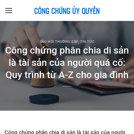
Skip
to
content
CÂU HỎI THƯỜNG GẶP
,
TIN TỨC
Công chứng phân chia di sản
là tài sản của người quá cố:
Quy trình từ A-Z cho gia đình
Công chứng phân chia di sản là tài sản của người