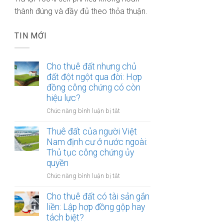
thành đúng và đầy đủ theo thỏa thuận.
TIN MỚI
Cho thuê đất nhưng chủ
đất đột ngột qua đời: Hợp
đồng công chứng có còn
hiệu lực?
ở
Chức năng bình luận bị tắt
Cho
thuê
Thuê đất của người Việt
đất
Nam định cư ở nước ngoài:
nhưng
Thủ tục công chứng ủy
chủ
quyền
đất
ở
Chức năng bình luận bị tắt
đột
Thuê
ngột
đất
Cho thuê đất có tài sản gắn
qua
của
liền: Lập hợp đồng gộp hay
đời:
người
Hợp
tách biệt?
Việt