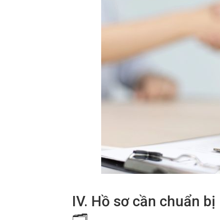
IV. Hồ sơ cần chuẩn b
🗂️