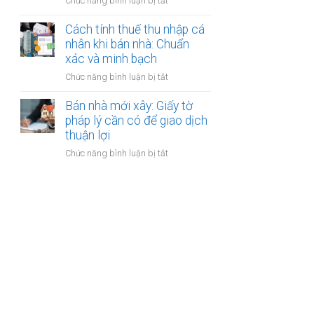
ở
Chức năng bình luận bị tắt
nhân
thanh
Các
khi
toán?
loại
Cách tính thuế thu nhập cá
bán
phí
nhân khi bán nhà: Chuẩn
nhà:
khi
xác và minh bạch
Điều
bán
kiện
ở
Chức năng bình luận bị tắt
nhà:
áp
Cách
Hướng
dụng
tính
Bán nhà mới xây: Giấy tờ
dẫn
và
thuế
pháp lý cần có để giao dịch
chi
thủ
thu
thuận lợi
tiết
tục
nhập
cho
ở
Chức năng bình luận bị tắt
cá
người
Bán
nhân
bán
nhà
khi
mới
bán
xây:
nhà:
Giấy
Chuẩn
tờ
xác
pháp
và
lý
minh
cần
bạch
có
để
giao