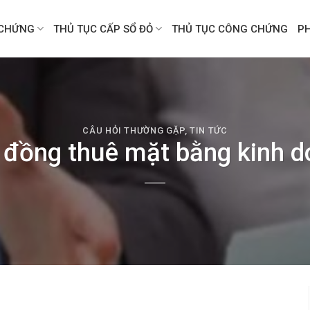
CHỨNG
THỦ TỤC CẤP SỔ ĐỎ
THỦ TỤC CÔNG CHỨNG
P
CÂU HỎI THƯỜNG GẶP
,
TIN TỨC
đồng thuê mặt bằng kinh do