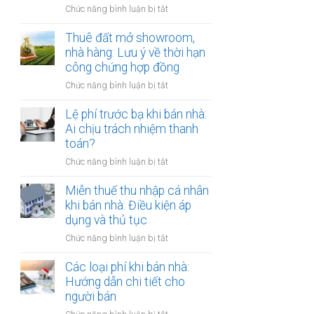
đồng
ở
Chức năng bình luận bị tắt
Nam
công
Cho
định
chứng
thuê
Thuê đất mở showroom,
cư
có
đất
nhà hàng: Lưu ý về thời hạn
ở
còn
có
công chứng hợp đồng
nước
hiệu
tài
ngoài:
lực?
ở
Chức năng bình luận bị tắt
sản
Thủ
Thuê
gắn
tục
đất
Lệ phí trước bạ khi bán nhà:
liền:
công
mở
Ai chịu trách nhiệm thanh
Lập
chứng
showroom,
toán?
hợp
ủy
nhà
đồng
quyền
ở
Chức năng bình luận bị tắt
hàng:
gộp
Lệ
Lưu
hay
phí
Miễn thuế thu nhập cá nhân
ý
tách
trước
khi bán nhà: Điều kiện áp
về
biệt?
bạ
dụng và thủ tục
thời
khi
hạn
ở
Chức năng bình luận bị tắt
bán
công
Miễn
nhà:
chứng
thuế
Các loại phí khi bán nhà:
Ai
hợp
thu
Hướng dẫn chi tiết cho
chịu
đồng
nhập
người bán
trách
cá
nhiệm