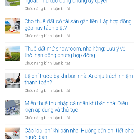
ngoài: Thủ tục công chứng ủy quyền
nhưng
ở
Chức năng bình luận bị tắt
chủ
Thuê
đất
đất
Cho thuê đất có tài sản gắn liền: Lập hợp đồng
đột
của
gộp hay tách biệt?
ngột
người
qua
ở
Chức năng bình luận bị tắt
Việt
đời:
Cho
Nam
Hợp
thuê
Thuê đất mở showroom, nhà hàng: Lưu ý về
định
đồng
đất
thời hạn công chứng hợp đồng
cư
công
có
ở
ở
Chức năng bình luận bị tắt
chứng
tài
nước
Thuê
có
sản
ngoài:
đất
Lệ phí trước bạ khi bán nhà: Ai chịu trách nhiệm
còn
gắn
Thủ
mở
hiệu
thanh toán?
liền:
tục
showroom,
lực?
Lập
ở
Chức năng bình luận bị tắt
công
nhà
hợp
Lệ
chứng
hàng:
đồng
phí
Miễn thuế thu nhập cá nhân khi bán nhà: Điều
ủy
Lưu
gộp
trước
quyền
kiện áp dụng và thủ tục
ý
hay
bạ
về
ở
Chức năng bình luận bị tắt
tách
khi
thời
Miễn
biệt?
bán
hạn
thuế
Các loại phí khi bán nhà: Hướng dẫn chi tiết cho
nhà:
công
thu
người bán
Ai