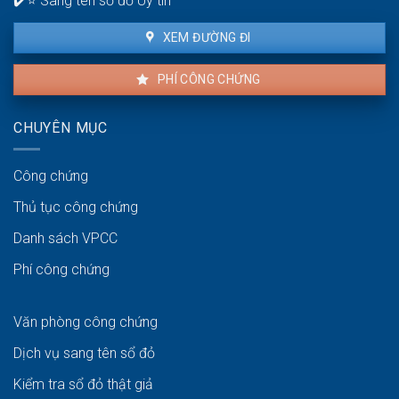
✔️⭐ Sang tên sổ đỏ Uy tín
thuận
lợi
XEM ĐƯỜNG ĐI
PHÍ CÔNG CHỨNG
CHUYÊN MỤC
Công chứng
Thủ tục công chứng
Danh sách VPCC
Phí công chứng
Văn phòng công chứng
Dịch vụ sang tên sổ đỏ
Kiểm tra sổ đỏ thật giả