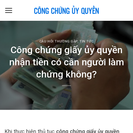
Skip
to
content
CÂU HỎI THƯỜNG GẶP
,
TIN TỨC
Công chứng giấy ủy quyền
nhận tiền có cần người làm
chứng không?
Khi thực hiện thủ tục
công chứng giấy ủy quyền