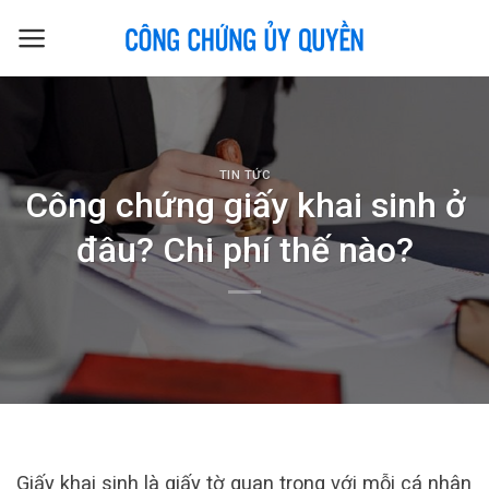
Skip
to
content
TIN TỨC
Công chứng giấy khai sinh ở
đâu? Chi phí thế nào?
Giấy khai sinh là giấy tờ quan trọng với mỗi cá nhân