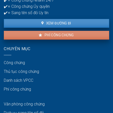
✔️⭐ Công chứng Nhanh 24/7
để
✔️⭐ Công chứng Ủy quyền
giao
dịch
✔️⭐ Sang tên sổ đỏ Uy tín
thuận
lợi
XEM ĐƯỜNG ĐI
PHÍ CÔNG CHỨNG
CHUYÊN MỤC
Công chứng
Thủ tục công chứng
Danh sách VPCC
Phí công chứng
Văn phòng công chứng
Dịch vụ sang tên sổ đỏ