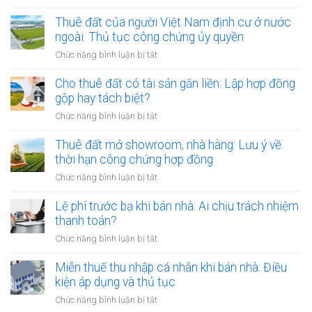
Cho
thuê
Thuê đất của người Việt Nam định cư ở nước
đất
ngoài: Thủ tục công chứng ủy quyền
nhưng
ở
Chức năng bình luận bị tắt
chủ
Thuê
đất
đất
Cho thuê đất có tài sản gắn liền: Lập hợp đồng
đột
của
gộp hay tách biệt?
ngột
người
qua
ở
Chức năng bình luận bị tắt
Việt
đời:
Cho
Nam
Hợp
thuê
Thuê đất mở showroom, nhà hàng: Lưu ý về
định
đồng
đất
thời hạn công chứng hợp đồng
cư
công
có
ở
ở
Chức năng bình luận bị tắt
chứng
tài
nước
Thuê
có
sản
ngoài:
đất
Lệ phí trước bạ khi bán nhà: Ai chịu trách nhiệm
còn
gắn
Thủ
mở
hiệu
thanh toán?
liền:
tục
showroom,
lực?
Lập
ở
Chức năng bình luận bị tắt
công
nhà
hợp
Lệ
chứng
hàng:
đồng
phí
Miễn thuế thu nhập cá nhân khi bán nhà: Điều
ủy
Lưu
gộp
trước
quyền
kiện áp dụng và thủ tục
ý
hay
bạ
về
ở
Chức năng bình luận bị tắt
tách
khi
thời