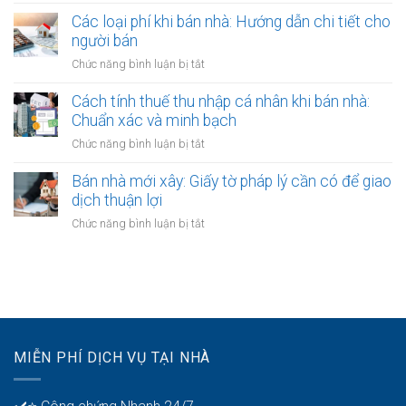
Miễn
biệt?
bán
hạn
thuế
Các loại phí khi bán nhà: Hướng dẫn chi tiết cho
nhà:
công
thu
người bán
Ai
chứng
nhập
chịu
ở
Chức năng bình luận bị tắt
hợp
cá
trách
Các
đồng
nhân
nhiệm
loại
Cách tính thuế thu nhập cá nhân khi bán nhà:
khi
thanh
phí
Chuẩn xác và minh bạch
bán
toán?
khi
nhà:
ở
Chức năng bình luận bị tắt
bán
Điều
Cách
nhà:
kiện
tính
Bán nhà mới xây: Giấy tờ pháp lý cần có để giao
Hướng
áp
thuế
dịch thuận lợi
dẫn
dụng
thu
chi
ở
Chức năng bình luận bị tắt
và
nhập
tiết
Bán
thủ
cá
cho
nhà
tục
nhân
người
mới
khi
bán
xây:
bán
Giấy
nhà:
tờ
Chuẩn
pháp
xác
MIỄN PHÍ DỊCH VỤ TẠI NHÀ
lý
và
cần
minh
có
bạch