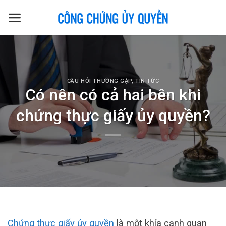
Skip
to
content
CÂU HỎI THƯỜNG GẶP
,
TIN TỨC
Có nên có cả hai bên khi
chứng thực giấy ủy quyền?
Chứng thực giấy ủy quyền
là một khía cạnh quan