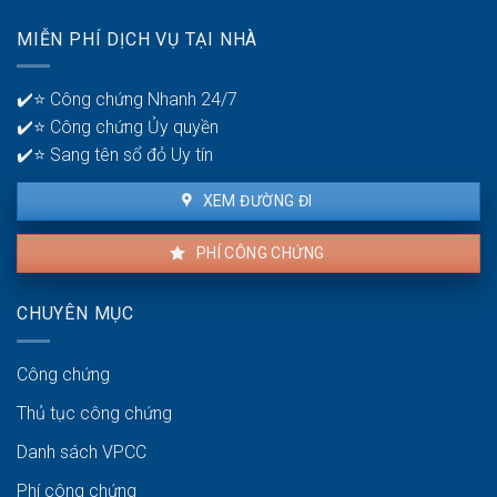
tờ
Chuẩn
pháp
xác
MIỄN PHÍ DỊCH VỤ TẠI NHÀ
lý
và
cần
minh
có
bạch
✔️⭐ Công chứng Nhanh 24/7
để
✔️⭐ Công chứng Ủy quyền
giao
dịch
✔️⭐ Sang tên sổ đỏ Uy tín
thuận
lợi
XEM ĐƯỜNG ĐI
PHÍ CÔNG CHỨNG
CHUYÊN MỤC
Công chứng
Thủ tục công chứng
Danh sách VPCC
Phí công chứng