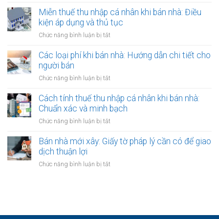
Lệ
chứng
hàng:
đồng
phí
Miễn thuế thu nhập cá nhân khi bán nhà: Điều
ủy
Lưu
gộp
trước
quyền
kiện áp dụng và thủ tục
ý
hay
bạ
về
ở
Chức năng bình luận bị tắt
tách
khi
thời
Miễn
biệt?
bán
hạn
thuế
Các loại phí khi bán nhà: Hướng dẫn chi tiết cho
nhà:
công
thu
người bán
Ai
chứng
nhập
chịu
ở
Chức năng bình luận bị tắt
hợp
cá
trách
Các
đồng
nhân
nhiệm
loại
Cách tính thuế thu nhập cá nhân khi bán nhà:
khi
thanh
phí
Chuẩn xác và minh bạch
bán
toán?
khi
nhà:
ở
Chức năng bình luận bị tắt
bán
Điều
Cách
nhà:
kiện
tính
Bán nhà mới xây: Giấy tờ pháp lý cần có để giao
Hướng
áp
thuế
dịch thuận lợi
dẫn
dụng
thu
chi
ở
Chức năng bình luận bị tắt
và
nhập
tiết
Bán
thủ
cá
cho
nhà
tục
nhân
người
mới
khi
bán
xây:
bán
Giấy
nhà: