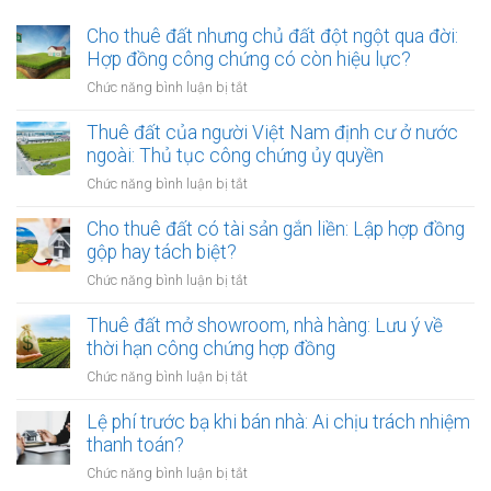
Cho thuê đất nhưng chủ đất đột ngột qua đời:
Hợp đồng công chứng có còn hiệu lực?
ở
Chức năng bình luận bị tắt
Cho
thuê
Thuê đất của người Việt Nam định cư ở nước
đất
ngoài: Thủ tục công chứng ủy quyền
nhưng
ở
Chức năng bình luận bị tắt
chủ
Thuê
đất
đất
Cho thuê đất có tài sản gắn liền: Lập hợp đồng
đột
của
gộp hay tách biệt?
ngột
người
qua
ở
Chức năng bình luận bị tắt
Việt
đời:
Cho
Nam
Hợp
thuê
Thuê đất mở showroom, nhà hàng: Lưu ý về
định
đồng
đất
thời hạn công chứng hợp đồng
cư
công
có
ở
ở
Chức năng bình luận bị tắt
chứng
tài
nước
Thuê
có
sản
ngoài:
đất
Lệ phí trước bạ khi bán nhà: Ai chịu trách nhiệm
còn
gắn
Thủ
mở
hiệu
thanh toán?
liền:
tục
showroom,
lực?
Lập
ở
Chức năng bình luận bị tắt
công
nhà
hợp