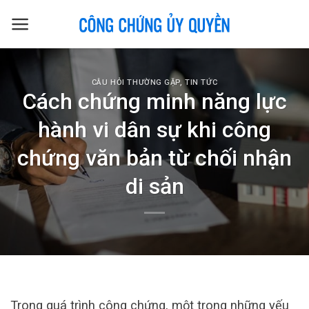
Skip
to
content
CÂU HỎI THƯỜNG GẶP
,
TIN TỨC
Cách chứng minh năng lực
hành vi dân sự khi công
chứng văn bản từ chối nhận
di sản
Trong quá trình công chứng, một trong những yếu