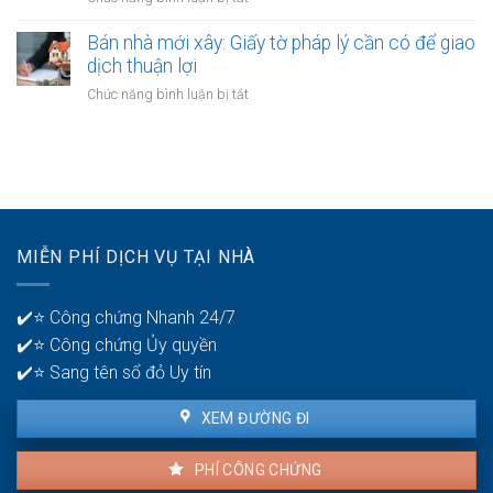
bán
Điều
Cách
nhà:
kiện
tính
Bán nhà mới xây: Giấy tờ pháp lý cần có để giao
Hướng
áp
thuế
dịch thuận lợi
dẫn
dụng
thu
chi
ở
Chức năng bình luận bị tắt
và
nhập
tiết
Bán
thủ
cá
cho
nhà
tục
nhân
người
mới
khi
bán
xây:
bán
Giấy
nhà:
tờ
Chuẩn
pháp
xác
MIỄN PHÍ DỊCH VỤ TẠI NHÀ
lý
và
cần
minh
có
bạch
✔️⭐ Công chứng Nhanh 24/7
để
✔️⭐ Công chứng Ủy quyền
giao
dịch
✔️⭐ Sang tên sổ đỏ Uy tín
thuận
lợi
XEM ĐƯỜNG ĐI
PHÍ CÔNG CHỨNG