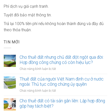
Phí dịch vụ giá cạnh tranh.
Tuyệt đối bảo mật thông tin.
Trả lại 100% tiền phí nếu không hoàn thành đúng và đầy đủ
theo thỏa thuận.
TIN MỚI
Cho thuê đất nhưng chủ đất đột ngột qua đời:
Hợp đồng công chứng có còn hiệu lực?
ở
Chức năng bình luận bị tắt
Cho
thuê
Thuê đất của người Việt Nam định cư ở nước
đất
ngoài: Thủ tục công chứng ủy quyền
nhưng
ở
Chức năng bình luận bị tắt
chủ
Thuê
đất
đất
Cho thuê đất có tài sản gắn liền: Lập hợp đồng
đột
của
gộp hay tách biệt?
ngột
người