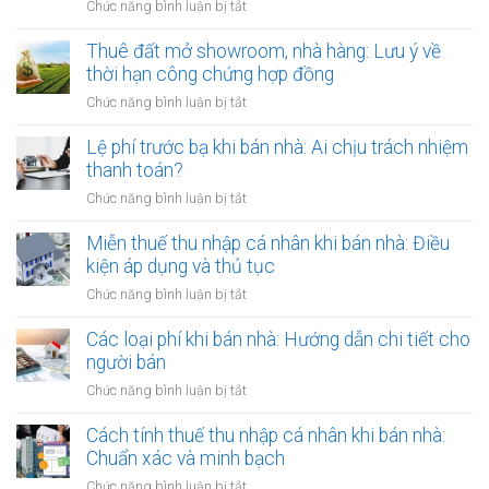
qua
ở
Chức năng bình luận bị tắt
Việt
đời:
Cho
Nam
Hợp
thuê
Thuê đất mở showroom, nhà hàng: Lưu ý về
định
đồng
đất
thời hạn công chứng hợp đồng
cư
công
có
ở
ở
Chức năng bình luận bị tắt
chứng
tài
nước
Thuê
có
sản
ngoài:
đất
Lệ phí trước bạ khi bán nhà: Ai chịu trách nhiệm
còn
gắn
Thủ
mở
hiệu
thanh toán?
liền:
tục
showroom,
lực?
Lập
ở
Chức năng bình luận bị tắt
công
nhà
hợp
Lệ
chứng
hàng:
đồng
phí
Miễn thuế thu nhập cá nhân khi bán nhà: Điều
ủy
Lưu
gộp
trước
quyền
kiện áp dụng và thủ tục
ý
hay
bạ
về
ở
Chức năng bình luận bị tắt
tách
khi
thời
Miễn
biệt?
bán
hạn
thuế
Các loại phí khi bán nhà: Hướng dẫn chi tiết cho
nhà:
công
thu
người bán
Ai
chứng
nhập
chịu
ở
Chức năng bình luận bị tắt
hợp
cá
trách
Các
đồng
nhân
nhiệm
loại
Cách tính thuế thu nhập cá nhân khi bán nhà:
khi
thanh
phí
Chuẩn xác và minh bạch
bán
toán?
khi
nhà:
ở
Chức năng bình luận bị tắt