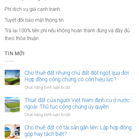
Phí dịch vụ giá cạnh tranh.
Tuyệt đối bảo mật thông tin.
Trả lại 100% tiền phí nếu không hoàn thành đúng và đầy đủ
theo thỏa thuận.
TIN MỚI
Cho thuê đất nhưng chủ đất đột ngột qua đời:
Hợp đồng công chứng có còn hiệu lực?
ở
Chức năng bình luận bị tắt
Cho
thuê
Thuê đất của người Việt Nam định cư ở nước
đất
ngoài: Thủ tục công chứng ủy quyền
nhưng
ở
Chức năng bình luận bị tắt
chủ
Thuê
đất
đất
Cho thuê đất có tài sản gắn liền: Lập hợp đồng
đột
của
gộp hay tách biệt?
ngột
người