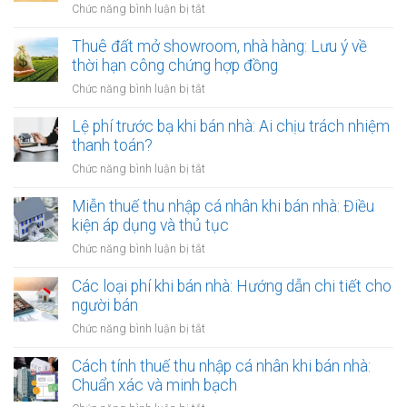
qua
ở
Chức năng bình luận bị tắt
Việt
đời:
Cho
Nam
Hợp
thuê
Thuê đất mở showroom, nhà hàng: Lưu ý về
định
đồng
đất
thời hạn công chứng hợp đồng
cư
công
có
ở
ở
Chức năng bình luận bị tắt
chứng
tài
nước
Thuê
có
sản
ngoài:
đất
Lệ phí trước bạ khi bán nhà: Ai chịu trách nhiệm
còn
gắn
Thủ
mở
hiệu
thanh toán?
liền:
tục
showroom,
lực?
Lập
ở
Chức năng bình luận bị tắt
công
nhà
hợp
Lệ
chứng
hàng:
đồng
phí
Miễn thuế thu nhập cá nhân khi bán nhà: Điều
ủy
Lưu
gộp
trước
quyền
kiện áp dụng và thủ tục
ý
hay
bạ
về
ở
Chức năng bình luận bị tắt
tách
khi
thời
Miễn
biệt?
bán
hạn
thuế
Các loại phí khi bán nhà: Hướng dẫn chi tiết cho
nhà:
công
thu
người bán
Ai
chứng
nhập
chịu
ở
Chức năng bình luận bị tắt
hợp
cá
trách
Các
đồng
nhân
nhiệm
loại
Cách tính thuế thu nhập cá nhân khi bán nhà:
khi
thanh
phí
Chuẩn xác và minh bạch
bán
toán?
khi
nhà: