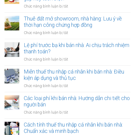
người
qua
ở
Chức năng bình luận bị tắt
Việt
đời:
Cho
Nam
Hợp
thuê
Thuê đất mở showroom, nhà hàng: Lưu ý về
định
đồng
đất
thời hạn công chứng hợp đồng
cư
công
có
ở
ở
Chức năng bình luận bị tắt
chứng
tài
nước
Thuê
có
sản
ngoài:
đất
Lệ phí trước bạ khi bán nhà: Ai chịu trách nhiệm
còn
gắn
Thủ
mở
hiệu
thanh toán?
liền:
tục
showroom,
lực?
Lập
ở
Chức năng bình luận bị tắt
công
nhà
hợp
Lệ
chứng
hàng:
đồng
phí
Miễn thuế thu nhập cá nhân khi bán nhà: Điều
ủy
Lưu
gộp
trước
quyền
kiện áp dụng và thủ tục
ý
hay
bạ
về
ở
Chức năng bình luận bị tắt
tách
khi
thời
Miễn
biệt?
bán
hạn
thuế
Các loại phí khi bán nhà: Hướng dẫn chi tiết cho
nhà:
công
thu
người bán
Ai
chứng
nhập
chịu
ở
Chức năng bình luận bị tắt
hợp
cá
trách
Các
đồng
nhân
nhiệm
loại
Cách tính thuế thu nhập cá nhân khi bán nhà:
khi
thanh
phí
Chuẩn xác và minh bạch
bán
toán?
khi