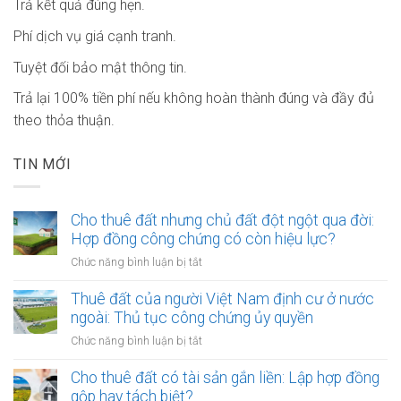
Trả kết quả đúng hẹn.
Phí dịch vụ giá cạnh tranh.
Tuyệt đối bảo mật thông tin.
Trả lại 100% tiền phí nếu không hoàn thành đúng và đầy đủ
theo thỏa thuận.
TIN MỚI
Cho thuê đất nhưng chủ đất đột ngột qua đời:
Hợp đồng công chứng có còn hiệu lực?
ở
Chức năng bình luận bị tắt
Cho
thuê
Thuê đất của người Việt Nam định cư ở nước
đất
ngoài: Thủ tục công chứng ủy quyền
nhưng
ở
Chức năng bình luận bị tắt
chủ
Thuê
đất
đất
Cho thuê đất có tài sản gắn liền: Lập hợp đồng
đột
của
gộp hay tách biệt?
ngột