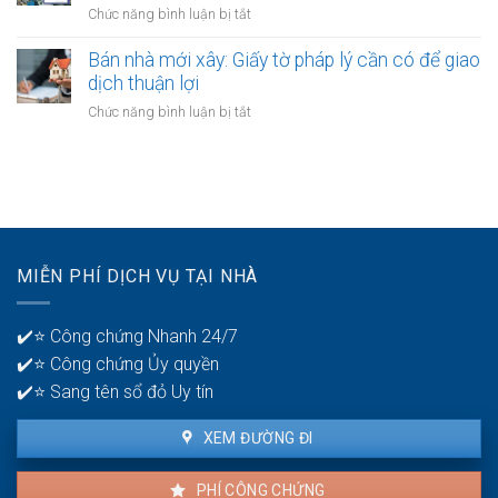
nhà:
ở
Chức năng bình luận bị tắt
bán
Điều
Cách
nhà:
kiện
tính
Bán nhà mới xây: Giấy tờ pháp lý cần có để giao
Hướng
áp
thuế
dịch thuận lợi
dẫn
dụng
thu
chi
ở
Chức năng bình luận bị tắt
và
nhập
tiết
Bán
thủ
cá
cho
nhà
tục
nhân
người
mới
khi
bán
xây:
bán
Giấy
nhà:
tờ
Chuẩn
pháp
xác
MIỄN PHÍ DỊCH VỤ TẠI NHÀ
lý
và
cần
minh
có
bạch
✔️⭐ Công chứng Nhanh 24/7
để
✔️⭐ Công chứng Ủy quyền
giao
dịch
✔️⭐ Sang tên sổ đỏ Uy tín
thuận
lợi
XEM ĐƯỜNG ĐI
PHÍ CÔNG CHỨNG