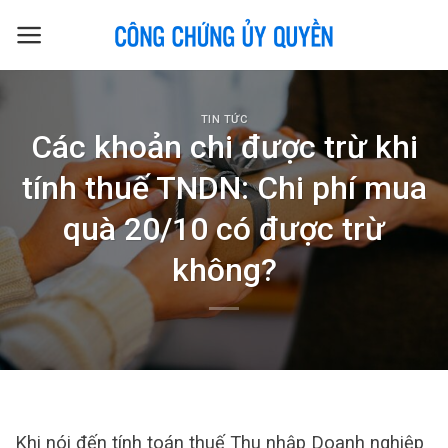
Skip
to
content
TIN TỨC
Các khoản chi được trừ khi
tính thuế TNDN: Chi phí mua
quà 20/10 có được trừ
không?
Khi nói đến tính toán thuế Thu nhập Doanh nghiệp