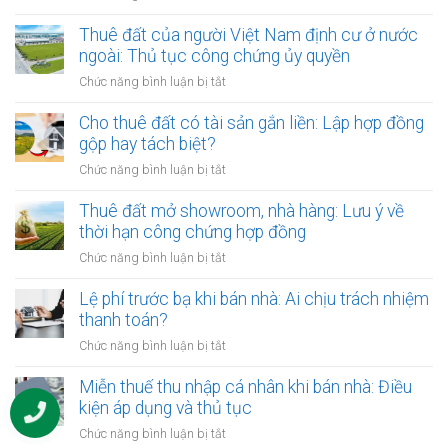
Cho
thuê
Thuê đất của người Việt Nam định cư ở nước
đất
ngoài: Thủ tục công chứng ủy quyền
nhưng
ở
Chức năng bình luận bị tắt
chủ
Thuê
đất
đất
Cho thuê đất có tài sản gắn liền: Lập hợp đồng
đột
của
gộp hay tách biệt?
ngột
người
qua
ở
Chức năng bình luận bị tắt
Việt
đời:
Cho
Nam
Hợp
thuê
Thuê đất mở showroom, nhà hàng: Lưu ý về
định
đồng
đất
thời hạn công chứng hợp đồng
cư
công
có
ở
ở
Chức năng bình luận bị tắt
chứng
tài
nước
Thuê
có
sản
ngoài:
đất
Lệ phí trước bạ khi bán nhà: Ai chịu trách nhiệm
còn
gắn
Thủ
mở
hiệu
thanh toán?
liền:
tục
showroom,
lực?
Lập
ở
Chức năng bình luận bị tắt
công
nhà
hợp
Lệ
chứng
hàng:
đồng
phí
Miễn thuế thu nhập cá nhân khi bán nhà: Điều
ủy
Lưu
gộp
trước
quyền
kiện áp dụng và thủ tục
ý
hay
bạ
về
ở
Chức năng bình luận bị tắt
tách
khi
thời