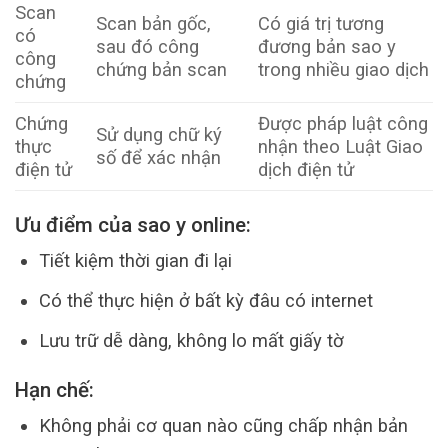
Scan
Scan bản gốc,
Có giá trị tương
có
sau đó công
đương bản sao y
công
chứng bản scan
trong nhiều giao dịch
chứng
Chứng
Được pháp luật công
Sử dụng chữ ký
thực
nhận theo Luật Giao
số để xác nhận
điện tử
dịch điện tử
Ưu điểm của sao y online:
Tiết kiệm thời gian đi lại
Có thể thực hiện ở bất kỳ đâu có internet
Lưu trữ dễ dàng, không lo mất giấy tờ
Hạn chế:
Không phải cơ quan nào cũng chấp nhận bản