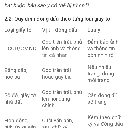
bắt buộc, bản sao y có thể bị từ chối.
2.2. Quy định đóng dấu theo từng loại giấy tờ
Loại giấy tờ
Vị trí đóng dấu
Lưu ý
Góc trên trái, phủ
Đảm bảo ảnh
CCCD/CMND
lên ảnh và thông
và thông tin
tin cá nhân
còn nhìn rõ
Nếu nhiều
Bằng cấp,
Góc trên trái
trang, đóng
học bạ
hoặc gáy bìa
mỗi trang
Góc trên trái, phủ
Sổ đỏ, giấy tờ
Cần đóng đủ
lên nội dung
nhà đất
số trang
chính
Kèm theo chữ
Hợp đồng,
Cuối văn bản,
ký và đóng dấu
giấy ủy quyền
sau chữ ký