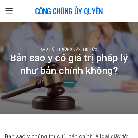
Skip
to
content
CÂU HỎI THƯỜNG GẶP
,
TIN TỨC
Bản sao y có giá trị pháp lý
như bản chính không?
Bản sao y chứng thực từ bản chính là loại giấy tờ