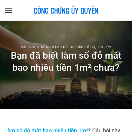
Skip
to
content
CÂU HỎI THƯỜNG GẶP
,
THỦ TỤC CẤP SỔ ĐỎ
,
TIN TỨC
Bạn đã biết làm sổ đỏ mất
bao nhiêu tiền 1m² chưa?
Làm sổ đỏ mất bao nhiêu tiền 1m²
?
Câu hỏi này