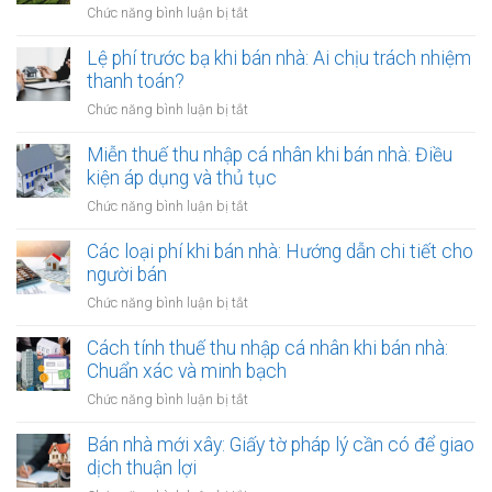
ở
ở
Chức năng bình luận bị tắt
chứng
tài
nước
Thuê
có
sản
ngoài:
đất
Lệ phí trước bạ khi bán nhà: Ai chịu trách nhiệm
còn
gắn
Thủ
mở
hiệu
thanh toán?
liền:
tục
showroom,
lực?
Lập
ở
Chức năng bình luận bị tắt
công
nhà
hợp
Lệ
chứng
hàng:
đồng
phí
Miễn thuế thu nhập cá nhân khi bán nhà: Điều
ủy
Lưu
gộp
trước
quyền
kiện áp dụng và thủ tục
ý
hay
bạ
về
ở
Chức năng bình luận bị tắt
tách
khi
thời
Miễn
biệt?
bán
hạn
thuế
Các loại phí khi bán nhà: Hướng dẫn chi tiết cho
nhà:
công
thu
người bán
Ai
chứng
nhập
chịu
ở
Chức năng bình luận bị tắt
hợp
cá
trách
Các
đồng
nhân
nhiệm
loại
Cách tính thuế thu nhập cá nhân khi bán nhà:
khi
thanh
phí
Chuẩn xác và minh bạch
bán
toán?
khi
nhà:
ở
Chức năng bình luận bị tắt
bán
Điều
Cách
nhà:
kiện
tính
Bán nhà mới xây: Giấy tờ pháp lý cần có để giao
Hướng
áp
thuế
dịch thuận lợi
dẫn
dụng
thu
chi