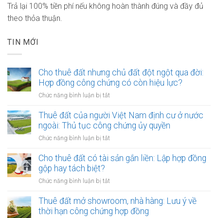
Trả lại 100% tiền phí nếu không hoàn thành đúng và đầy đủ
theo thỏa thuận.
TIN MỚI
Cho thuê đất nhưng chủ đất đột ngột qua đời:
Hợp đồng công chứng có còn hiệu lực?
ở
Chức năng bình luận bị tắt
Cho
thuê
Thuê đất của người Việt Nam định cư ở nước
đất
ngoài: Thủ tục công chứng ủy quyền
nhưng
ở
Chức năng bình luận bị tắt
chủ
Thuê
đất
đất
Cho thuê đất có tài sản gắn liền: Lập hợp đồng
đột
của
gộp hay tách biệt?
ngột
người
qua
ở
Chức năng bình luận bị tắt
Việt
đời:
Cho
Nam
Hợp
thuê
Thuê đất mở showroom, nhà hàng: Lưu ý về
định
đồng
đất
thời hạn công chứng hợp đồng
cư
công
có