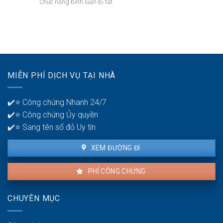
ở
Chức năng bình luận bị tắt
và
nhập
tiết
Bán
thủ
cá
cho
nhà
tục
nhân
người
mới
khi
bán
xây:
bán
Giấy
nhà:
tờ
Chuẩn
pháp
xác
MIỄN PHÍ DỊCH VỤ TẠI NHÀ
lý
và
cần
minh
có
bạch
✔️⭐ Công chứng Nhanh 24/7
để
✔️⭐ Công chứng Ủy quyền
giao
dịch
✔️⭐ Sang tên sổ đỏ Uy tín
thuận
lợi
XEM ĐƯỜNG ĐI
PHÍ CÔNG CHỨNG
CHUYÊN MỤC