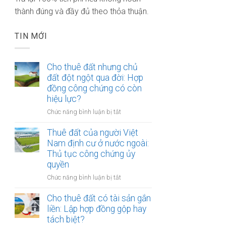
thành đúng và đầy đủ theo thỏa thuận.
TIN MỚI
Cho thuê đất nhưng chủ
đất đột ngột qua đời: Hợp
đồng công chứng có còn
hiệu lực?
ở
Chức năng bình luận bị tắt
Cho
thuê
Thuê đất của người Việt
đất
Nam định cư ở nước ngoài:
nhưng
Thủ tục công chứng ủy
chủ
quyền
đất
ở
Chức năng bình luận bị tắt
đột
Thuê
ngột
đất
Cho thuê đất có tài sản gắn
qua
của
liền: Lập hợp đồng gộp hay
đời:
người
Hợp
tách biệt?
Việt