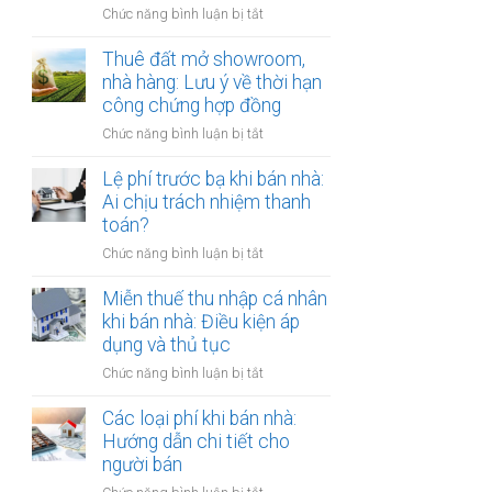
đồng
ở
Chức năng bình luận bị tắt
Nam
công
Cho
định
chứng
thuê
Thuê đất mở showroom,
cư
có
đất
nhà hàng: Lưu ý về thời hạn
ở
còn
có
công chứng hợp đồng
nước
hiệu
tài
ngoài:
lực?
ở
Chức năng bình luận bị tắt
sản
Thủ
Thuê
gắn
tục
đất
Lệ phí trước bạ khi bán nhà:
liền:
công
mở
Ai chịu trách nhiệm thanh
Lập
chứng
showroom,
toán?
hợp
ủy
nhà
đồng
quyền
ở
Chức năng bình luận bị tắt
hàng:
gộp
Lệ
Lưu
hay
phí
Miễn thuế thu nhập cá nhân
ý
tách
trước
khi bán nhà: Điều kiện áp
về
biệt?
bạ
dụng và thủ tục
thời
khi
hạn
ở
Chức năng bình luận bị tắt
bán
công
Miễn
nhà:
chứng
thuế
Các loại phí khi bán nhà:
Ai
hợp
thu
Hướng dẫn chi tiết cho
chịu
đồng
nhập
người bán
trách
cá
nhiệm