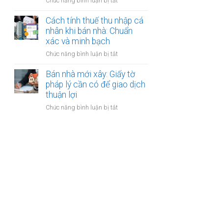
ở
Chức năng bình luận bị tắt
nhân
thanh
Các
khi
toán?
loại
Cách tính thuế thu nhập cá
bán
phí
nhân khi bán nhà: Chuẩn
nhà:
khi
xác và minh bạch
Điều
bán
kiện
ở
Chức năng bình luận bị tắt
nhà:
áp
Cách
Hướng
dụng
tính
Bán nhà mới xây: Giấy tờ
dẫn
và
thuế
pháp lý cần có để giao dịch
chi
thủ
thu
thuận lợi
tiết
tục
nhập
cho
ở
Chức năng bình luận bị tắt
cá
người
Bán
nhân
bán
nhà
khi
mới
bán
xây:
nhà:
Giấy
Chuẩn
tờ
xác
pháp
và
lý
minh
cần
bạch
có
để
giao